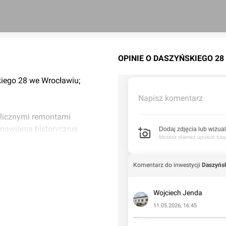
OPINIE O DASZYŃSKIEGO 28
kiego 28 we Wrocławiu;
Napisz komentarz
a licznymi remontami
dnawiania historycznej
Dodaj zdjęcia lub wizual
Możesz również upuścić tutaj 
Komentarz do inwestycji
Daszyńs
Wojciech Jenda
11.05.2026, 16:45