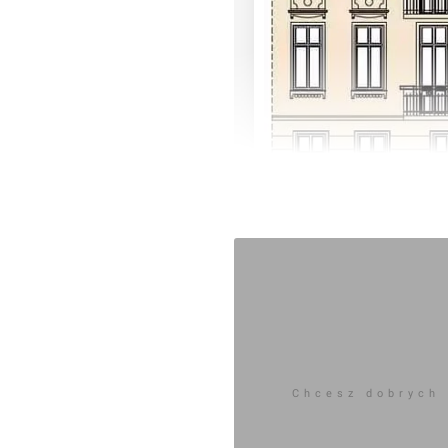
Zaloguj aby dodać 
Chcesz dobrych