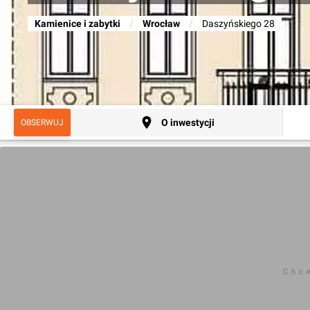
Kamienice i zabytki
/
Wrocław
/
Daszyńskiego 28
O inwestycji
OBSERWUJ
Chc