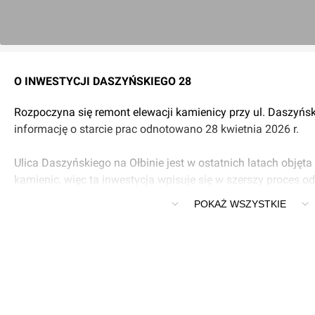
O INWESTYCJI DASZYŃSKIEGO 28
Rozpoczyna się remont elewacji kamienicy przy ul. Daszyńs
informację o starcie prac odnotowano 28 kwietnia 2026 r.
Ulica Daszyńskiego na Ołbinie jest w ostatnich latach objęt
kamienic, więc ta inwestycja wpisuje się w szerszy proces o
zabudowy tej części Wrocławia.
POKAŻ WSZYSTKIE