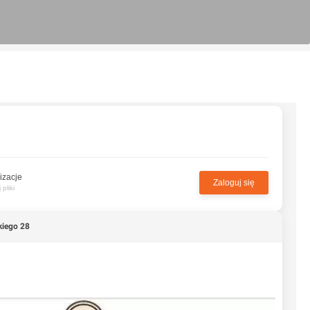
izacje
Zaloguj się
pliki
kiego 28