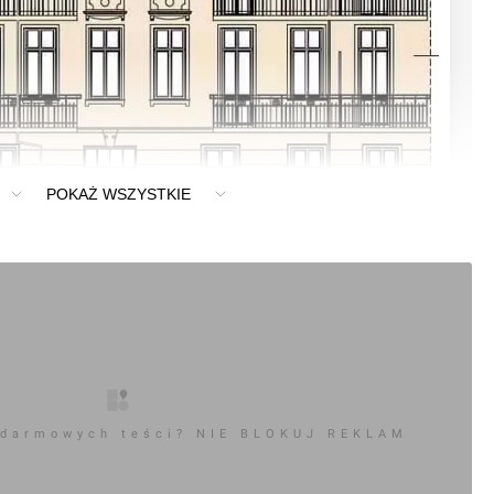
POKAŻ WSZYSTKIE
0
komentarz
 darmowych teści? NIE BLOKUJ REKLAM