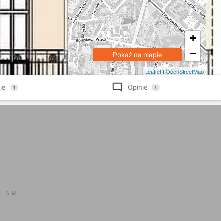
+
−
Pokaż na mapie
Leaflet
|
OpenStreetMap
je
Opinie
1
1
KLAM