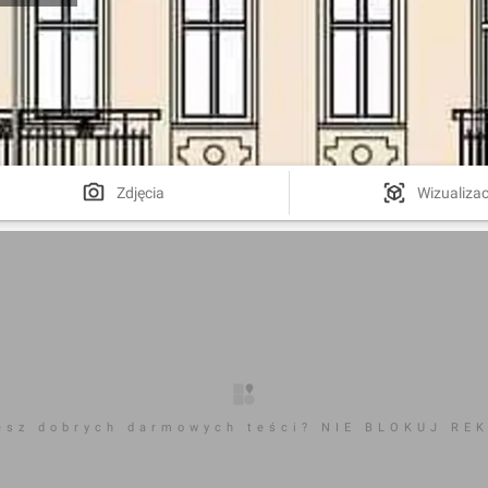
Zdjęcia
Wizualizac
esz dobrych darmowych teści? NIE BLOKUJ RE