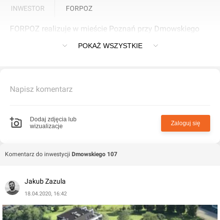
INWESTOR
FORPOZ
FORPOZ realizuje w mieście Poznań przy Dmowskiego
107 inwestycję Dmowskiego 107.
POKAŻ WSZYSTKIE
Napisz komentarz
Dodaj zdjęcia lub
Zaloguj się
wizualizacje
Komentarz do inwestycji
Dmowskiego 107
Jakub Zazula
18.04.2020, 16:42