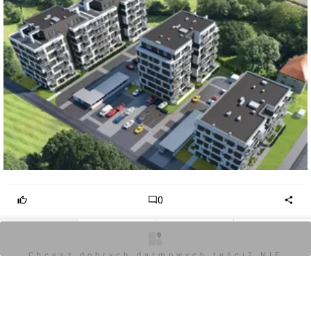
0
Zaloguj aby dodać komentarz
O inwestycji
Zdjęcia
Wizualizacje
Opinie
Chcesz dobrych darmowych teści? NIE
BLOKUJ REKLAM
Komentarz do inwestycji
Dmowskiego 107