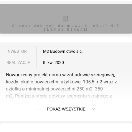
Chcesz dobrych darmowych teści? NIE
BLOKUJ REKLAM
INWESTOR
MD Budownictwo s.c.
REALIZACJA
III kw. 2020
Nowoczesny projekt domu w zabudowie szeregowej,
każdy lokal o powierzchni użytkowej 105,5 m2 wraz z
działką o minimalnej powierzchni 250 m2- 350
m2. Poniższa oferta dotyczy segmentu skrajnego z
dużym ogrodem ok 400 m2.Jest możliwość wejścia na
POKAŻ WSZYSTKIE
budowę, obejrzeć rozkład pomieszczeń!wystarczy
zadzwonić i się umówićParter stanowi otwarta przestrzeń
salonu z aneksem kuchennym, wydzielonym miejscem na
kominek, wyjściem taras. Znajdziemy tu również toaletę i