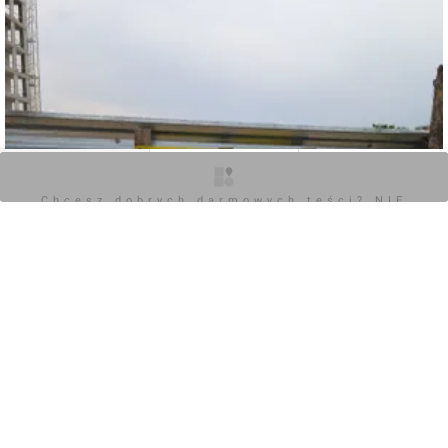
Przebudowa skrzyżowania: Modernizacja węzła
komunikacyjnego obejmuje:
Poszerzenie jezdni w rejonie skrzyżowania.
Aktualizację nawierzchni drogi.
Nową organizację ruchu, poprawiającą bezpieczeństwo
O inwestycji
Zdjęcia
Opinie
pieszych i pojazdów.
Chcesz dobrych darmowych teści? NIE
BLOKUJ REKLAM
Wymianę i budowę chodników oraz infrastruktury
towarzyszącej.
Organizacja i harmonogram prac
Zadanie realizowane jest przez miasto Lublin we
współpracy z miejscowym Zarządem Dróg i Transportu
Miejskiego.