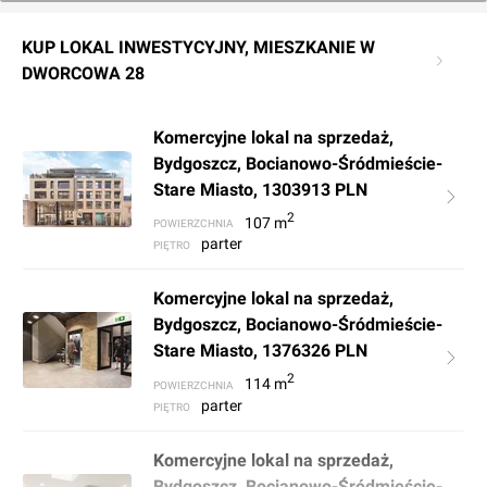
KUP LOKAL INWESTYCYJNY, MIESZKANIE W
DWORCOWA 28
Komercyjne lokal na sprzedaż,
Bydgoszcz, Bocianowo-Śródmieście-
Stare Miasto, 1303913 PLN
2
107
m
POWIERZCHNIA
parter
PIĘTRO
Komercyjne lokal na sprzedaż,
Bydgoszcz, Bocianowo-Śródmieście-
Stare Miasto, 1376326 PLN
2
114
m
POWIERZCHNIA
parter
PIĘTRO
Komercyjne lokal na sprzedaż,
Bydgoszcz, Bocianowo-Śródmieście-