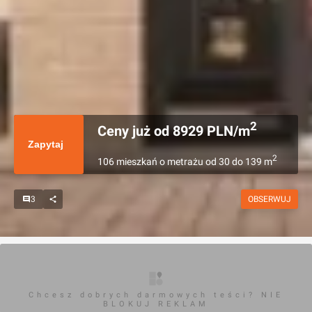
2
Ceny już od
8929
PLN/m
Zapytaj
2
106
mieszkań
o metrażu
od
30
do
139
m
3
OBSERWUJ
Chcesz dobrych darmowych teści? NIE
BLOKUJ REKLAM