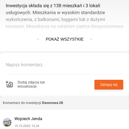
Inwestycja składa się z 138 mieszkań i 3 lokali
1123920 PLN
usługowych. Mieszkania w wysokim standardzie
2
100
m
POWIERZCHNIA
wykończenia, z balkonami, loggami lub z dużymi
4
PIĘTRO
tarasami. Mieszkania na ostatnim piętrze dwupoziomowe
z tarasami na dachu. Dodatkowo duża rowerownia, hala
Mieszkanie na sprzedaż, Bydgoszcz,
POKAŻ WSZYSTKIE
garażowa, kamery wewnątrz i na zewnątrz budynku oraz
Bocianowo-Śródmieście-Stare Miasto,
windy.
319095 PLN
2
30
m
POWIERZCHNIA
1
Napisz komentarz
PIĘTRO
Mieszkanie na sprzedaż, Bydgoszcz,
Dodaj zdjęcia lub
Bocianowo-Śródmieście-Stare Miasto,
Zaloguj się
wizualizacje
322134 PLN
2
30
m
POWIERZCHNIA
Komentarz do inwestycji
Dworcowa 28
2
PIĘTRO
Wojciech Jenda
Mieszkanie na sprzedaż, Bydgoszcz,
15.10.2025, 15:24
Bocianowo-Śródmieście-Stare Miasto,