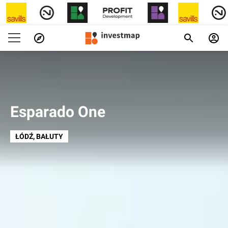
Esparado One
ŁÓDŹ
, BAŁUTY