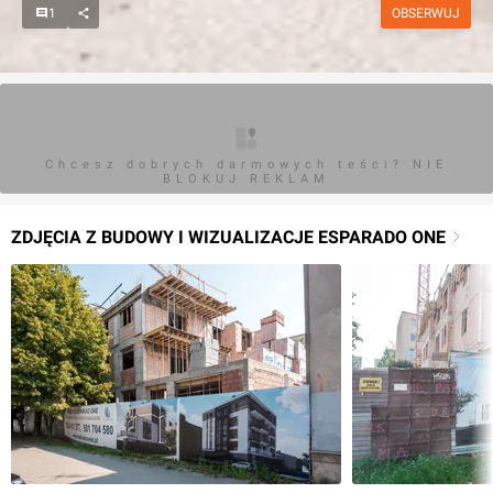
1
OBSERWUJ
Chcesz dobrych darmowych teści? NIE
BLOKUJ REKLAM
ZDJĘCIA Z BUDOWY I WIZUALIZACJE ESPARADO ONE