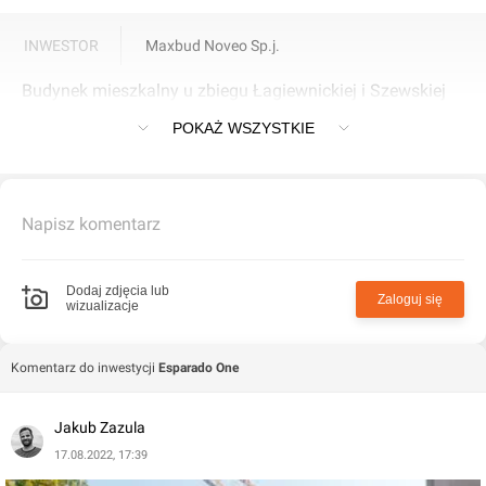
INWESTOR
Maxbud Noveo Sp.j.
Budynek mieszkalny u zbiegu Łagiewnickiej i Szewskiej
na Bałutach w Łodzi
POKAŻ WSZYSTKIE
Napisz komentarz
Dodaj zdjęcia lub
Zaloguj się
wizualizacje
Komentarz do inwestycji
Esparado One
Jakub Zazula
17.08.2022, 17:39