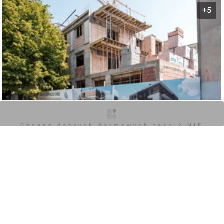
+5
O inwestycji
Zdjęcia
Opinie
Chcesz dobrych darmowych teści? NIE
BLOKUJ REKLAM
0
Zaloguj aby dodać komentarz
POKAŻ WSZYSTKIE