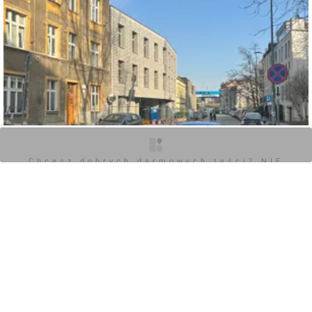
O inwestycji
Zdjęcia
Opinie
Chcesz dobrych darmowych teści? NIE
BLOKUJ REKLAM