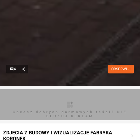
4
OBSERWUJ
Chcesz dobrych darmowych teści? NIE
BLOKUJ REKLAM
ZDJĘCIA Z BUDOWY I WIZUALIZACJE FABRYKA
KORONEK