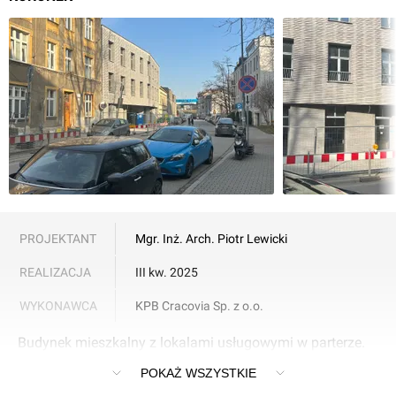
PROJEKTANT
Mgr. Inż. Arch. Piotr Lewicki
REALIZACJA
III kw. 2025
WYKONAWCA
KPB Cracovia Sp. z o.o.
Budynek mieszkalny z lokalami usługowymi w parterze.
Kraków, Podgórze, ulica Henryka Dąbrowskiego 16
POKAŻ WSZYSTKIE