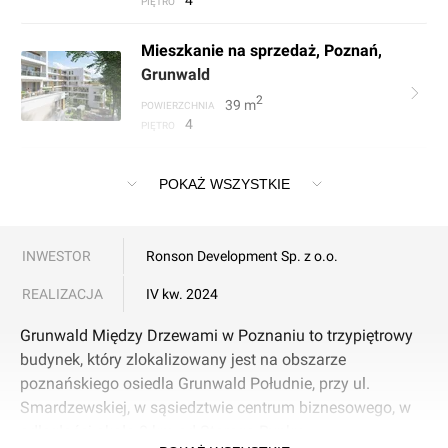
PIĘTRO
Mieszkanie na sprzedaż, Poznań,
Grunwald
2
39
m
POWIERZCHNIA
4
PIĘTRO
Mieszkanie na sprzedaż, Poznań,
POKAŻ WSZYSTKIE
Grunwald
2
38
m
POWIERZCHNIA
5
PIĘTRO
INWESTOR
Ronson Development Sp. z o.o.
REALIZACJA
IV kw. 2024
Mieszkanie na sprzedaż, Poznań,
Grunwald
Grunwald Między Drzewami w Poznaniu to trzypiętrowy
2
61
m
POWIERZCHNIA
budynek, który zlokalizowany jest na obszarze
parter
PIĘTRO
poznańskiego osiedla Grunwald Południe, przy ul.
Smardzewskiej, w sąsiedztwie centrum biznesowego, w
Mieszkanie na sprzedaż, Poznań,
odległości około 8 km od Starego Rynku.