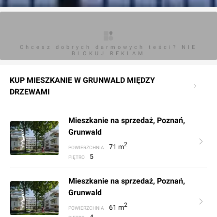
Chcesz dobrych darmowych teści? NIE
BLOKUJ REKLAM
KUP MIESZKANIE W GRUNWALD MIĘDZY
DRZEWAMI
Mieszkanie na sprzedaż, Poznań,
Grunwald
2
71
m
POWIERZCHNIA
5
PIĘTRO
Mieszkanie na sprzedaż, Poznań,
Grunwald
2
61
m
POWIERZCHNIA
4