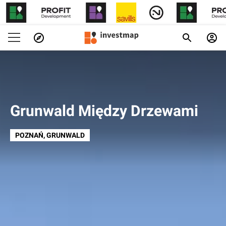
Grunwald Między Drzewami
POZNAŃ
, GRUNWALD