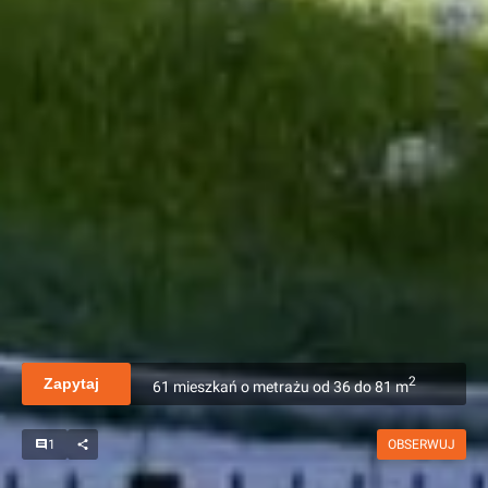
2
Zapytaj
61
mieszkań
o metrażu
od
36
do
81
m
1
OBSERWUJ