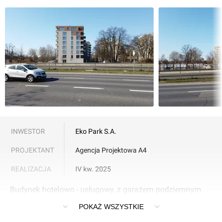
INWESTOR
Eko Park S.A.
PROJEKTANT
Agencja Projektowa A4
REALIZACJA
IV kw. 2025
Budynek hotelowo - usługowy, z garażem podziemnym.
Kraków, Aleja Marii Konopnickiej
POKAŻ WSZYSTKIE