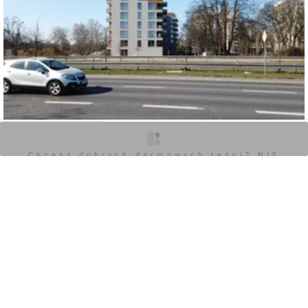
O inwestycji
Zdjęcia
Opinie
Chcesz dobrych darmowych teści? NIE
BLOKUJ REKLAM
0
Zaloguj aby dodać komentarz
Komentarz do inwestycji
Hotel, al. Konopnickiej
Damian Daraż