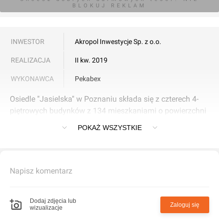
BLOKUJ REKLAM
INWESTOR
Akropol Inwestycje Sp. z o.o.
REALIZACJA
II kw. 2019
WYKONAWCA
Pekabex
Osiedle "Jasielska" w Poznaniu składa się z czterech 4-
piętrowych budynków z 134 mieszkaniami o powierzchni
od 49 do 68 mkw.
POKAŻ WSZYSTKIE
Napisz komentarz
Dodaj zdjęcia lub
Zaloguj się
wizualizacje