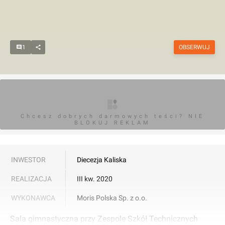
1
OBSERWUJ
Chcesz dobrych darmowych teści? NIE
BLOKUJ REKLAM
INWESTOR
Diecezja Kaliska
REALIZACJA
III kw. 2020
WYKONAWCA
Moris Polska Sp. z o.o.
Sala gimnastyczna przy Zespole Szkół Technicznych