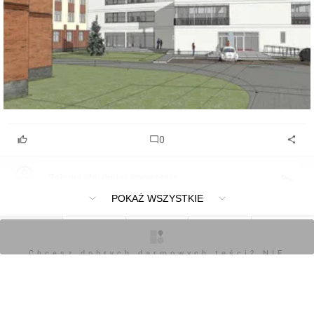
0
Zaloguj aby dodać komentarz
POKAŻ WSZYSTKIE
O inwestycji
Artykuły
Zdjęcia
Wizualizacje
Opinie
Chcesz dobrych darmowych teści? NIE
BLOKUJ REKLAM