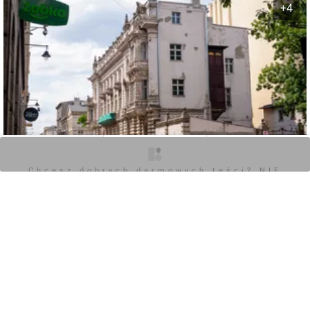
+4
O inwestycji
Zdjęcia
Opinie
Chcesz dobrych darmowych teści? NIE
BLOKUJ REKLAM
0
Zaloguj aby dodać komentarz
POKAŻ WSZYSTKIE