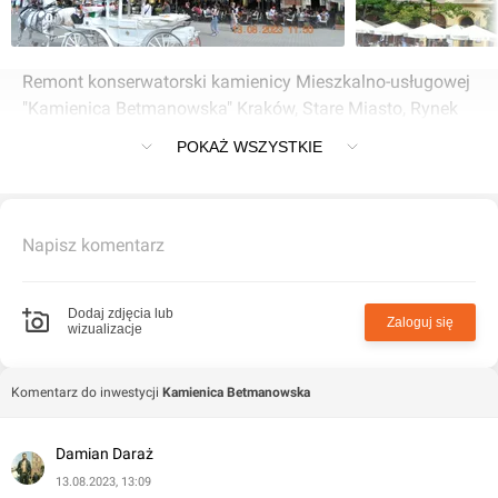
Remont konserwatorski kamienicy Mieszkalno-usługowej
"Kamienica Betmanowska" Kraków, Stare Miasto, Rynek
Główny
POKAŻ WSZYSTKIE
Napisz komentarz
Dodaj zdjęcia lub
Zaloguj się
wizualizacje
Komentarz do inwestycji
Kamienica Betmanowska
Damian Daraż
13.08.2023, 13:09