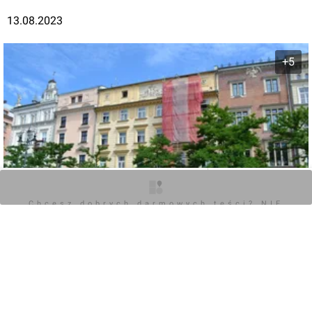
13.08.2023
+5
O inwestycji
Zdjęcia
Opinie
Chcesz dobrych darmowych teści? NIE
BLOKUJ REKLAM
0