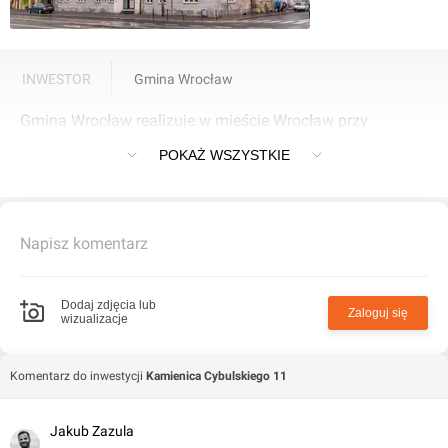
INWESTOR
Gmina Wrocław
Gmina Wrocław realizuje w mieście Wrocław przy
Cybulskiego 11 inwestycję Kamienica Cybulskiego 11.
POKAŻ WSZYSTKIE
Napisz komentarz
Dodaj zdjęcia lub
Zaloguj się
wizualizacje
Komentarz do inwestycji
Kamienica Cybulskiego 11
Jakub Zazula