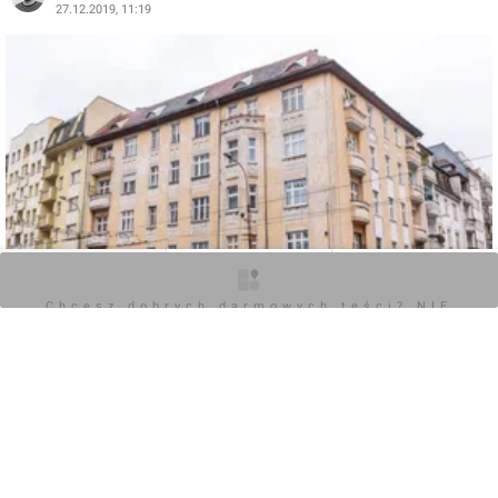
27.12.2019, 11:19
O inwestycji
Zdjęcia
Opinie
Chcesz dobrych darmowych teści? NIE
BLOKUJ REKLAM
0
Zaloguj aby dodać komentarz