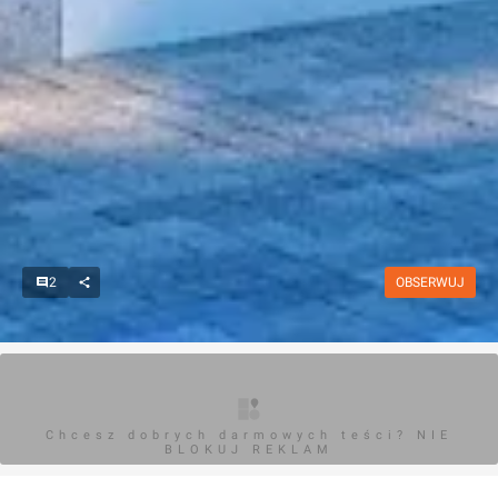
2
OBSERWUJ
Chcesz dobrych darmowych teści? NIE
BLOKUJ REKLAM