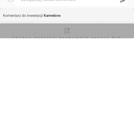
Komentarz do inwestycji
Karmelove
Wojciech Jenda
O inwestycji
Zdjęcia
Wizualizacje
Opinie
Chcesz dobrych darmowych teści? NIE
19.05.2025, 17:03
BLOKUJ REKLAM
+3
0