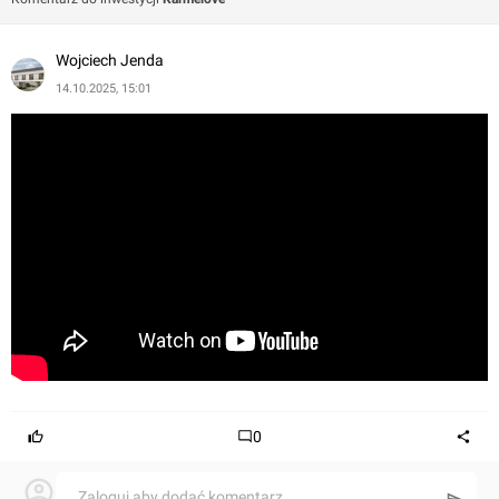
wiatrołap z bezpośrednim wyjściem do dużego,
dwustanowiskowego garażu.
Wojciech Jenda
14.10.2025, 15:01
W salonie istnieje możliwość podłączenia kominka.
Na pierwszym piętrze znajduje się duża sypialnia
małżeńska z własną łazienką i garderobą, dwa
dodatkowe pokoje, druga łazienka oraz garderoba
dostępna z korytarza.
Inwestycja oferuje komfortowe, przestronne domy z
funkcjonalnym rozkładem pomieszczeń, idealne dla
rodzin.
Deweloper Yuniversal Development Sp. z o.o. jest znany z
doświadczenia i wysokiego standardu realizacji,
0
posiadający liczne nagrody branżowe i pozytywne opinie
klientów.
Zaloguj aby dodać komentarz