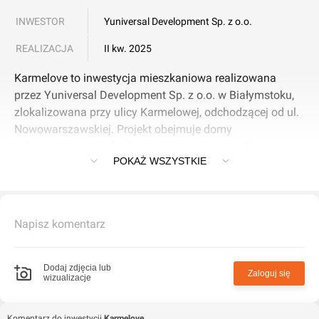
INWESTOR
Yuniversal Development Sp. z o.o.
REALIZACJA
II kw. 2025
Karmelove to inwestycja mieszkaniowa realizowana
przez Yuniversal Development Sp. z o.o. w Białymstoku,
zlokalizowana przy ulicy Karmelowej, odchodzącej od ul.
Nowowarszawskiej. Projekt obejmuje domy
jednorodzinne w zabudowie szeregowej oraz dom
POKAŻ WSZYSTKIE
wolnostojący.
Najważniejsze cechy inwestycji Karmelove:
Napisz komentarz
W skład kompleksu wchodzi 10 domów szeregowych o
powierzchni około 165,62 mkw., każdy oraz jeden dom
wolnostojący.
Dodaj zdjęcia lub
Zaloguj się
wizualizacje
Domy szeregowe mają na parterze salon z jadalnią z
wyjściem do ogrodu, kuchnię, łazienkę, spiżarnię oraz
Komentarz do inwestycji
Karmelove