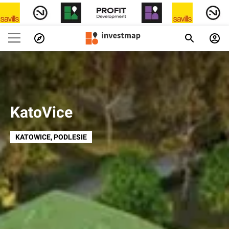
KatoVice
KATOWICE
, PODLESIE