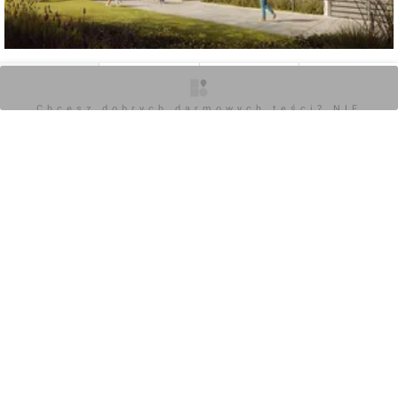
0
O inwestycji
Zdjęcia
Wizualizacje
Opinie
Chcesz dobrych darmowych teści? NIE
BLOKUJ REKLAM
Zaloguj aby dodać komentarz
POKAŻ WSZYSTKIE
Chcesz dobrych darmowych teści? NIE
BLOKUJ REKLAM