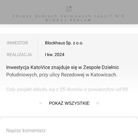
Chcesz dobrych darmowych teści? NIE
BLOKUJ REKLAM
INWESTOR
Blockhaus Sp. z o.o.
REALIZACJA
I kw. 2024
Inwestycja KatoVice znajduje się w Zespole Dzielnic
Południowych, przy ulicy Rezedowej w Katowicach.
Cały projekt składa się z 25 domów o powierzchni od 90
do 107 metrów kwadratowych. Powierzchnie działek
POKAŻ WSZYSTKIE
wynosi od 175 do 450 mkw.
Napisz komentarz