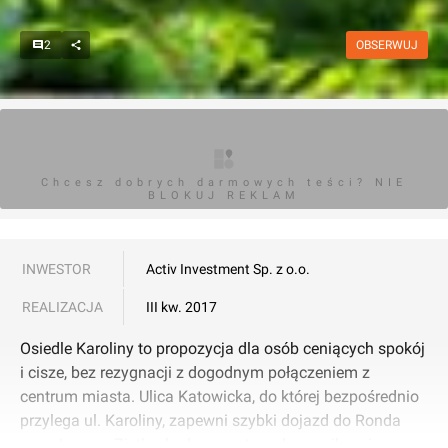
2
OBSERWUJ
Chcesz dobrych darmowych teści? NIE
BLOKUJ REKLAM
INWESTOR
Activ Investment Sp. z o.o.
REALIZACJA
III kw. 2017
Osiedle Karoliny to propozycja dla osób ceniących spokój
i cisze, bez rezygnacji z dogodnym połączeniem z
centrum miasta. Ulica Katowicka, do której bezpośrednio
przylega ul. Karoliny, zapewni szybki dojazd do Ronda
gen. Jerzego Zietka, będące centrum komunikacyjnym, w