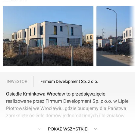
INWESTOR
Firmum Development Sp. z o.o.
Osiedle Kminkowa Wrocław to przedsięwzięcie
realizowane przez Firmum Development Sp. z o.o. w Lipie
Piotrowskiej we Wrocławiu, gdzie budujemy dla Państwa
zamknięte osiedle domów jednorodzinnych i bliźniaków.
POKAŻ WSZYSTKIE
Lipa Piotrowska to rejon Wrocławia, który dzięki