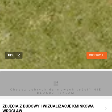
3
OBSERWUJ
Chcesz dobrych darmowych teści? NIE
BLOKUJ REKLAM
ZDJĘCIA Z BUDOWY I WIZUALIZACJE KMINKOWA
WROCŁAW