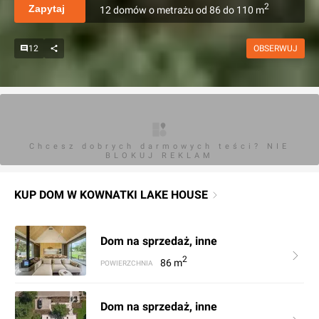
2
Zapytaj
12
domów
o metrażu
od
86
do
110
m
12
OBSERWUJ
Chcesz dobrych darmowych teści? NIE
BLOKUJ REKLAM
KUP DOM W KOWNATKI LAKE HOUSE
Dom na sprzedaż, inne
2
86
m
POWIERZCHNIA
Dom na sprzedaż, inne