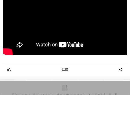
Dom na sprzedaż, inne
2
110
m
POWIERZCHNIA
0
Zaloguj aby dodać komentarz
O inwestycji
Ogłoszenia
Zdjęcia
Wizualizacje
Opinie
Chcesz dobrych darmowych teści? NIE
BLOKUJ REKLAM
Komentarz do inwestycji
Kownatki Lake House
Wojciech Jenda
22.08.2025, 10:00