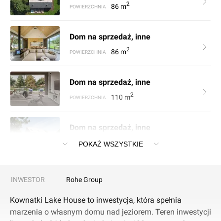
2
86
m
POWIERZCHNIA
Dom na sprzedaż, inne
2
86
m
POWIERZCHNIA
Dom na sprzedaż, inne
2
110
m
POWIERZCHNIA
Dom na sprzedaż, inne
2
110
m
POKAŻ WSZYSTKIE
POWIERZCHNIA
Dom na sprzedaż, inne
INWESTOR
Rohe Group
2
110
m
POWIERZCHNIA
Kownatki Lake House to inwestycja, która spełnia
marzenia o własnym domu nad jeziorem. Teren inwestycji
Dom na sprzedaż, inne