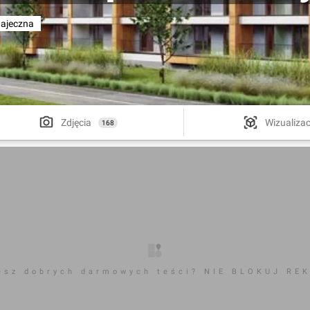
ajeczna
Zdjęcia
Wizualizac
168
esz dobrych darmowych teści? NIE BLOKUJ RE