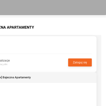
CZNA APARTAMENTY
alizacje
Zaloguj się
j pliki
w] Bajeczna Apartamenty