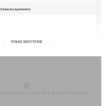
w] Bajeczna Apartamenty
POKAŻ WSZYSTKIE
 darmowych teści? NIE BLOKUJ REKLAM
+1