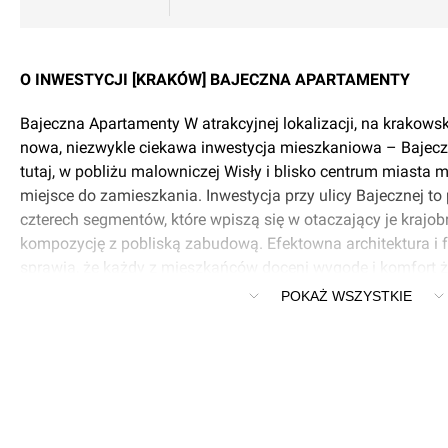
O INWESTYCJI [KRAKÓW] BAJECZNA APARTAMENTY
Bajeczna Apartamenty W atrakcyjnej lokalizacji, na krakow
nowa, niezwykle ciekawa inwestycja mieszkaniowa – Bajecz
tutaj, w pobliżu malowniczej Wisły i blisko centrum miasta 
miejsce do zamieszkania. Inwestycja przy ulicy Bajecznej t
czterech segmentów, które wpiszą się w otaczający je krajob
kompozycję z pobliską zabudową. Efektowna architektura i 
sprawią, że każdy z mieszkańców doceni wygodę i komfort 
wyjątkowym osiedlu. Podczas projektowania zabudowy uwz
POKAŻ WSZYSTKIE
z każdej grupy wiekowej. Rodziny z dziećmi, seniorzy oraz 
zawodowo odnajdą tu w równej mierze spokój i ciszę, co kor
do rozbudowanej infrastruktury miejskiej. Pobliskie sklepy i
codzienne załatwianie sprawunków, a sąsiedztwo Bulwarów
ścieżek rowerowych zapewni szansę na aktywny i relaksują
Nowa inwestycja w tej części Krakowa to szansa na zamiesz