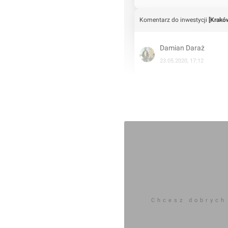
 o zaspokojenie potrzeb
 W czterech przestronnych
Komentarz do inwestycji
[Krakó
 1 do 4 pokoi oraz
ułatwia znalezienie
Damian Daraż
nalne wnętrza będą łatwe
23.05.2020, 17:12
 wygody mieszkańców
spełnienie oczekiwań
23.05.2020
 samochody, a parking
la zostanie ogrodzony oraz
trzeb osób starszych
 osiedle o efektownej
alkony i ogrodzenie stworzą
owano w sposób funkcjonalny
u. Przestronne przestrzenie
emieszczanie się, wygodne
możliwią równie komfortowe
Chcesz dobrych
zieleń doda osiedlu
ka do pobliskiego sklepu