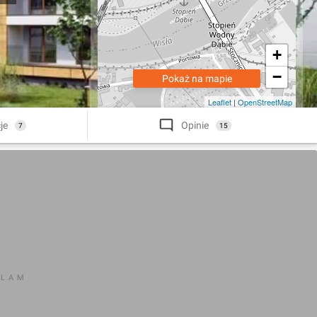
+
−
Pokaż na mapie
Leaflet
|
OpenStreetMap
je
Opinie
7
15
KLAM