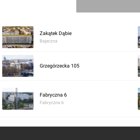
stycji/
Zakątek Dąbie
Bajeczna
Zaloguj aby doda
Komentarz do inwestycji
[Krakó
Grzegórzecka 105
Damian Daraż
23.08.2017, 20:28
Fabryczna 6
23.08.2017
Fabryczna 6