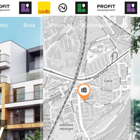
otny
Biura
Forum
Wiadomości
y