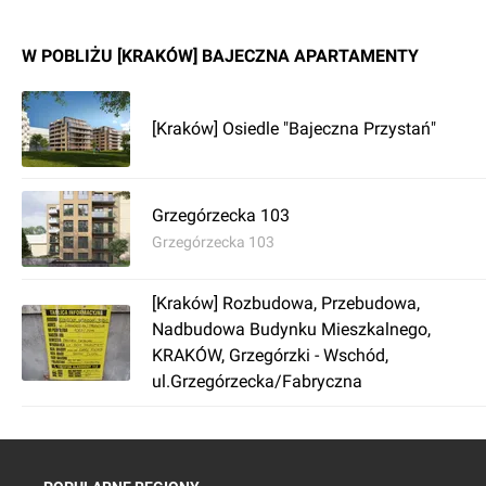
będą prawdziwą przyjemnością.
http://www.bajecznaapartamenty.pl/pl/inwestycja/opis_inwe
W POBLIŻU [KRAKÓW] BAJECZNA APARTAMENTY
[Kraków] Osiedle "Bajeczna Przystań"
Grzegórzecka 103
Grzegórzecka 103
[Kraków] Rozbudowa, Przebudowa,
Nadbudowa Budynku Mieszkalnego,
KRAKÓW, Grzegórzki - Wschód,
ul.Grzegórzecka/Fabryczna