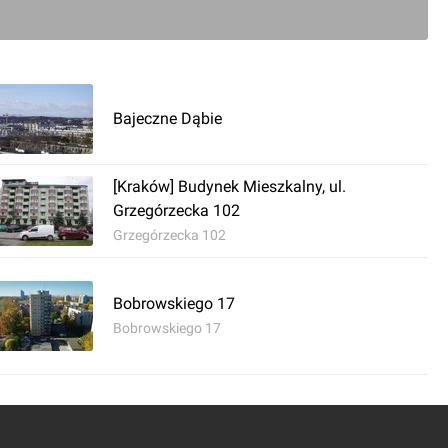
0
Bajeczne Dąbie
ć komentarz
[Kraków] Budynek Mieszkalny, ul.
w] Bajeczna Apartamenty
Grzegórzecka 102
Grzegórzecka 102
Bobrowskiego 17
Bobrowskiego 17