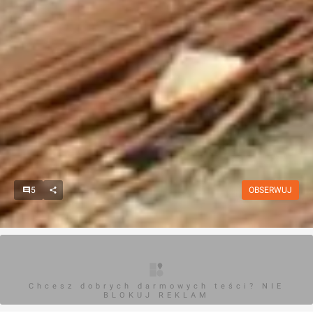
5
OBSERWUJ
Chcesz dobrych darmowych teści? NIE
BLOKUJ REKLAM