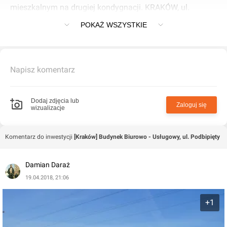
mieszkalnym na drugiej kondygnacji. KRAKÓW, ul.
Longinusa Podbipięty = Michała Wołodyjowskiego
POKAŻ WSZYSTKIE
Napisz komentarz
Dodaj zdjęcia lub
Zaloguj się
wizualizacje
Komentarz do inwestycji
[Kraków] Budynek Biurowo - Usługowy, ul. Podbipięty
Damian Daraż
19.04.2018, 21:06
+1