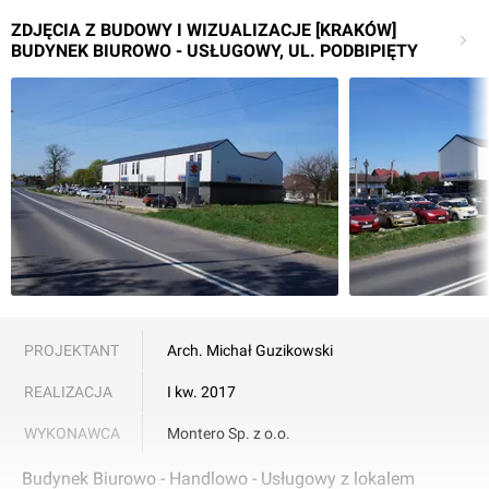
ZDJĘCIA Z BUDOWY I WIZUALIZACJE [KRAKÓW]
BUDYNEK BIUROWO - USŁUGOWY, UL. PODBIPIĘTY
PROJEKTANT
Arch. Michał Guzikowski
REALIZACJA
I kw. 2017
WYKONAWCA
Montero Sp. z o.o.
Budynek Biurowo - Handlowo - Usługowy z lokalem