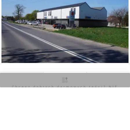
0
O inwestycji
Zdjęcia
Opinie
Chcesz dobrych darmowych teści? NIE
Zaloguj aby dodać komentarz
BLOKUJ REKLAM
Komentarz do inwestycji
[Kraków] Budynek Biurowo - Usługowy, ul. Podbipięty
Damian Daraż