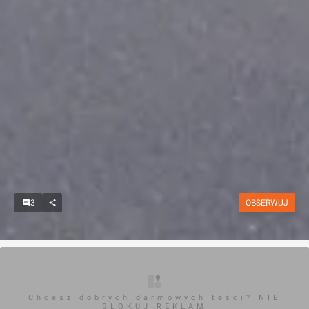
3
OBSERWUJ
Chcesz dobrych darmowych teści? NIE
BLOKUJ REKLAM