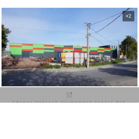
+2
O inwestycji
Zdjęcia
Opinie
Chcesz dobrych darmowych teści? NIE
BLOKUJ REKLAM
0
Zaloguj aby dodać komentarz