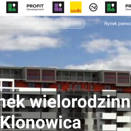
Rynek pierw
nek wielorodzinn
 Klonowica