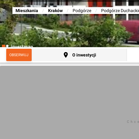
Mieszkania
/
Kraków
/
Podgórze
/
Podgórze Duchacki
O inwestycji
OBSERWUJ
Chc