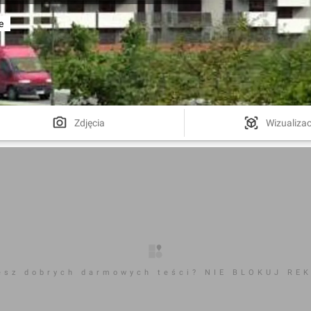
e
Zdjęcia
Wizualizac
esz dobrych darmowych teści? NIE BLOKUJ RE