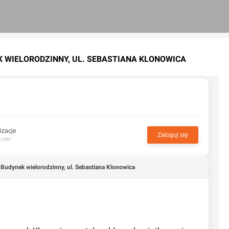
K WIELORODZINNY, UL. SEBASTIANA KLONOWICA
izacje
Zaloguj się
pliki
 Budynek wielorodzinny, ul. Sebastiana Klonowica