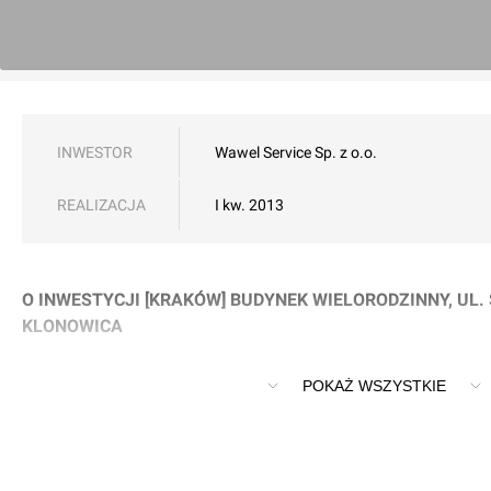
INWESTOR
Wawel Service Sp. z o.o.
REALIZACJA
I kw. 2013
O INWESTYCJI [KRAKÓW] BUDYNEK WIELORODZINNY, UL.
KLONOWICA
Buynek wielorodzinny, ul. Sebastiana Klonowica
POKAŻ WSZYSTKIE