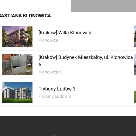
EBASTIANA KLONOWICA
[Kraków] Willa Klonowica
Klonowica
[Kraków] Budynek Mieszkalny, ul. Klonowica
6
Klonowica 6
Trybuny Ludów 3
Trybuny Ludów 3