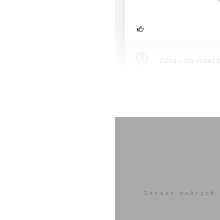
Zaloguj aby dodać 
Komentarz do inwestycji
[Kraków]
MatKoz
28.03.2012, 10:02
Chcesz dobrych