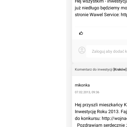
Hej wszystkim - inwestycj
już niedługo będziemy mog
stronie Wawel Service: 
ht
Zaloguj aby dodać 
Komentarz do inwestycji
[Kraków]
mikonka
07.02.2013, 09:36
Hej przyszli mieszkańcy Kl
Inwestycję Roku 2013. Fajn
do konkursu: 
http://wojn
  Pozdrawiam serdecznie ;