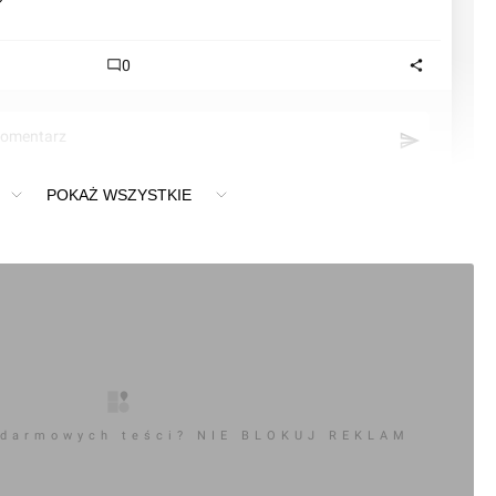
0
komentarz
POKAŻ WSZYSTKIE
 Budynek wielorodzinny, ul. Sebastiana Klonowica
 darmowych teści? NIE BLOKUJ REKLAM