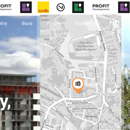
otny
Biura
Forum
Wiadomości
y,