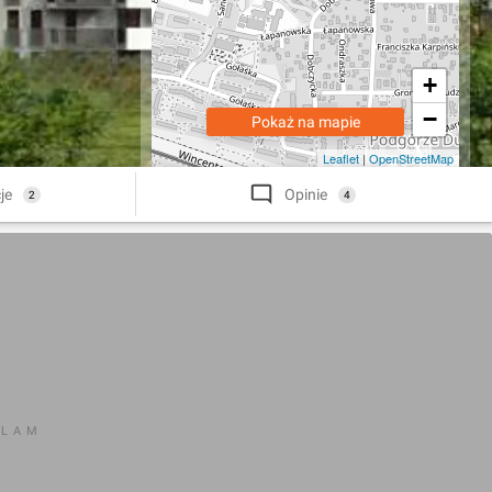
+
−
Pokaż na mapie
Leaflet
|
OpenStreetMap
je
Opinie
2
4
KLAM