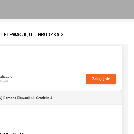
T ELEWACJI, UL. GRODZKA 3
alizacje
Zaloguj się
j pliki
w] Remont Elewacji, ul. Grodzka 3