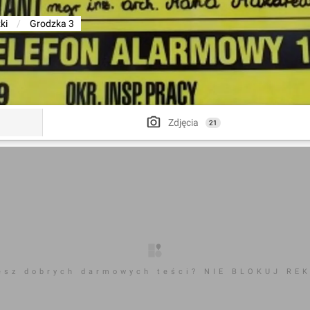
ki
/
Grodzka 3
Zdjęcia
21
esz dobrych darmowych teści? NIE BLOKUJ RE