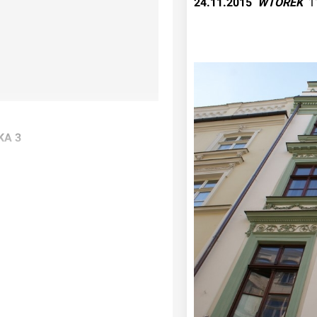
24.11.2015  
WTOREK 
 1
KA 3
ÓW, ul. Grodzka 3