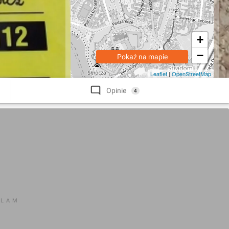
+
−
Pokaż na mapie
Leaflet
|
OpenStreetMap
Opinie
4
KLAM