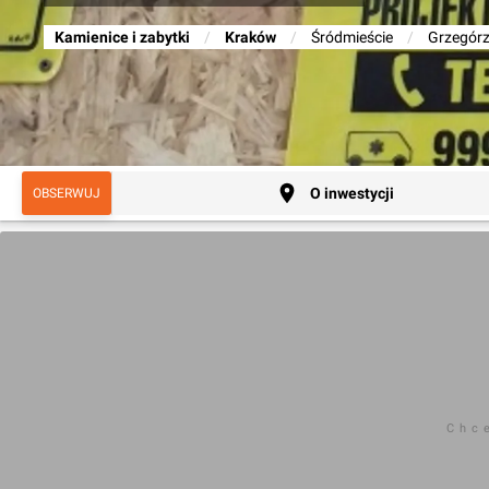
Kamienice i zabytki
/
Kraków
/
Śródmieście
/
Grzegórz
O inwestycji
OBSERWUJ
Chc