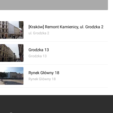
[Kraków] Remont Kamienicy, ul. Grodzka 2
ul. Grodzka 2
Grodzka 13
Grodzka 13
Rynek Główny 18
Rynek Główny 18