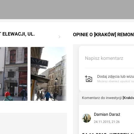
 ELEWACJI, UL.
OPINIE O [KRAKÓW] REMON
Napisz komentarz
Dodaj zdjęcia lub wizu
Możesz również upuścić tuta
Komentarz do inwestycji
[Krakó
Damian Daraż
24.11.2015, 21:26