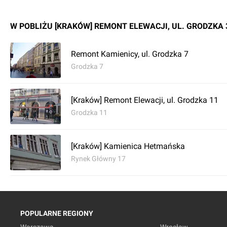
W POBLIŻU [KRAKÓW] REMONT ELEWACJI, UL. GRODZKA 
Remont Kamienicy, ul. Grodzka 7
Grodzka 7
[Kraków] Remont Elewacji, ul. Grodzka 11
Grodzka 11
[Kraków] Kamienica Hetmańska
Rynek Główny 17
POPULARNE REGIONY