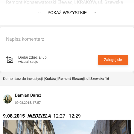
Remont Konserwatorski Elewacji, KRAKÓW, ul. Szewska
16
POKAŻ WSZYSTKIE
Napisz komentarz
Dodaj zdjęcia lub
Zaloguj się
wizualizacje
Komentarz do inwestycji
[Kraków] Remont Elewacji, ul Szewska 16
Damian Daraż
09.08.2015, 17:57
9.08.2015  
NIEDZIELA 
 12:27 - 12:29 