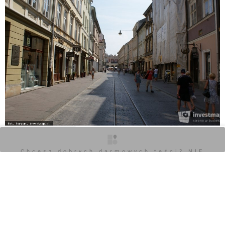
O inwestycji
Zdjęcia
Opinie
Chcesz dobrych darmowych teści? NIE
BLOKUJ REKLAM