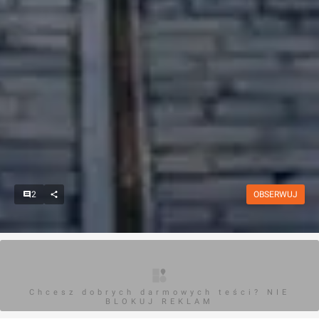
2
OBSERWUJ
Chcesz dobrych darmowych teści? NIE
BLOKUJ REKLAM