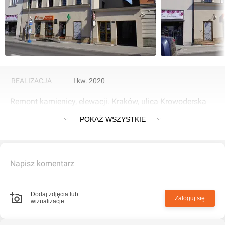
REALIZACJA
I kw. 2020
Remont kamienicy, elewacji. Kraków, ulica Krowoderska
31
POKAŻ WSZYSTKIE
Napisz komentarz
Dodaj zdjęcia lub
Zaloguj się
wizualizacje