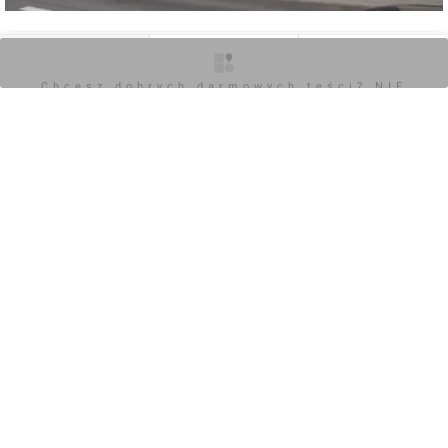
0
O inwestycji
Zdjęcia
Opinie
Chcesz dobrych darmowych teści? NIE
BLOKUJ REKLAM
Zaloguj aby dodać komentarz
Komentarz do inwestycji
[Kraków] Remont Kamienicy, ul. Krowoderska 31
Damian Daraż
16.08.2019, 18:32
15.08.2019
+4