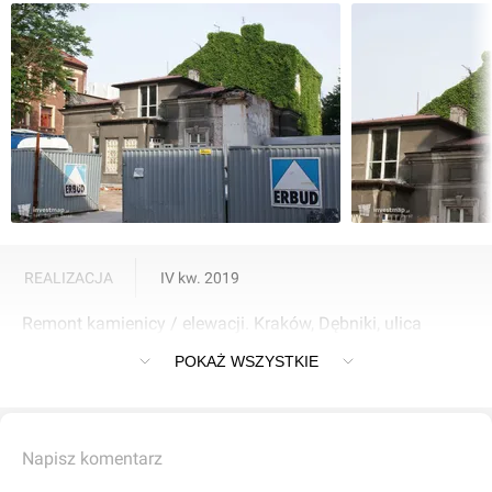
REALIZACJA
IV kw. 2019
Remont kamienicy / elewacji. Kraków, Dębniki, ulica
Różana 18a
POKAŻ WSZYSTKIE
Napisz komentarz