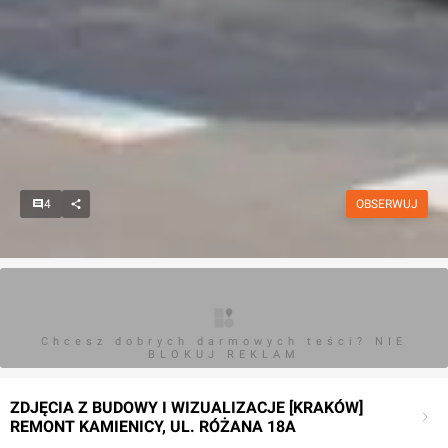
4
OBSERWUJ
Chcesz dobrych darmowych teści? NIE
BLOKUJ REKLAM
ZDJĘCIA Z BUDOWY I WIZUALIZACJE [KRAKÓW]
REMONT KAMIENICY, UL. RÓŻANA 18A