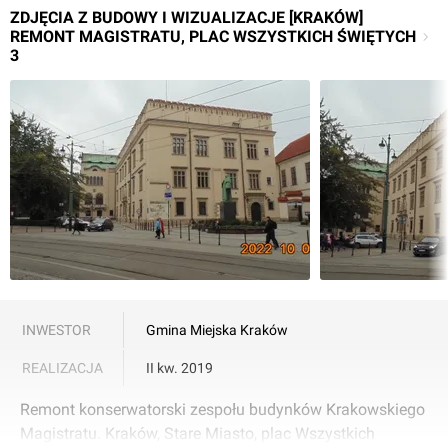
ZDJĘCIA Z BUDOWY I WIZUALIZACJE [KRAKÓW]
REMONT MAGISTRATU, PLAC WSZYSTKICH ŚWIĘTYCH
3
INWESTOR
Gmina Miejska Kraków
REALIZACJA
II kw. 2019
Remont konserwatorski zespołu budynków Krakowskiego
Magistratu. Kraków, Stare Miasto, plac Wszystkich