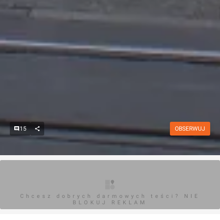
15
OBSERWUJ
Chcesz dobrych darmowych teści? NIE
BLOKUJ REKLAM