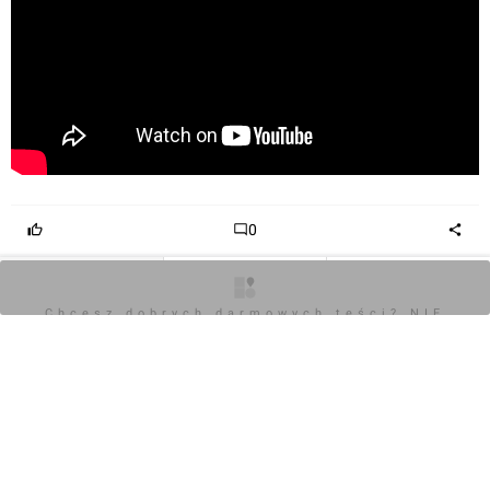
0
Zaloguj aby dodać komentarz
O inwestycji
Zdjęcia
Opinie
Chcesz dobrych darmowych teści? NIE
BLOKUJ REKLAM
Komentarz do inwestycji
[Kraków] Remont Magistratu, plac Wszystkich
Świętych 3
Damian Daraż
13.04.2026, 17:46