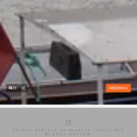
28
OBSERWUJ
Chcesz dobrych darmowych teści? NIE
BLOKUJ REKLAM