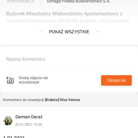
WYKONAWCA
Eiffage Polska Budownictwo S.A.
Budynek Mieszkalny Wielorodzinny Apartamentowy z
Garażem Podziemnym, KRAKÓW, Dębniki, ulica Generała
Madalińskiego
POKAŻ WSZYSTKIE
Napisz komentarz
Dodaj zdjęcia lub
Zaloguj się
wizualizacje
Komentarz do inwestycji
[Kraków] Riva Verona
Damian Daraż
03.01.2021, 19:34