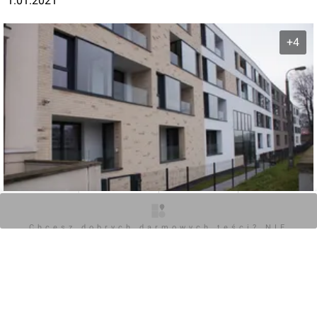
1.01.2021
+4
O inwestycji
Zdjęcia
Wizualizacje
Opinie
Chcesz dobrych darmowych teści? NIE
BLOKUJ REKLAM
0
Zaloguj aby dodać komentarz