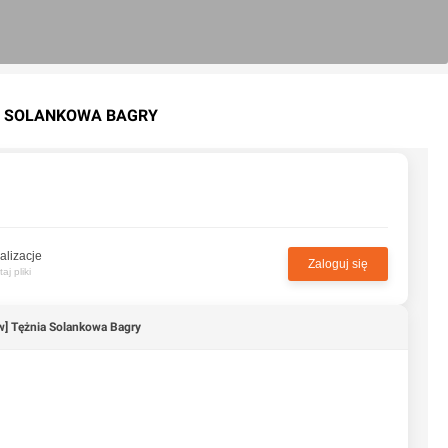
IA SOLANKOWA BAGRY
alizacje
Zaloguj się
j pliki
w] Tężnia Solankowa Bagry