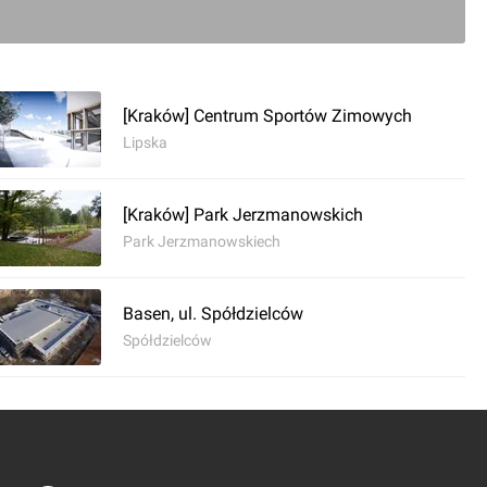
0
[Kraków] Centrum Sportów Zimowych
Lipska
ć komentarz
[Kraków] Park Jerzmanowskich
w] Tężnia Solankowa Bagry
Park Jerzmanowskiech
Basen, ul. Spółdzielców
Spółdzielców