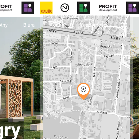
otny
Biura
Forum
Wiadomości
gry