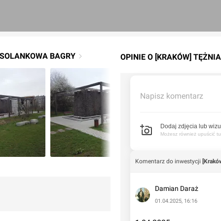
A SOLANKOWA BAGRY
OPINIE O [KRAKÓW] TĘŻN
Napisz komentarz
Dodaj zdjęcia lub wizu
Możesz również upuścić tuta
Komentarz do inwestycji
[Krakó
Damian Daraż
01.04.2025, 16:16