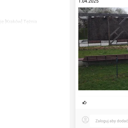
1.04.2025
ję [Kraków] Tężnia
Zaloguj aby doda