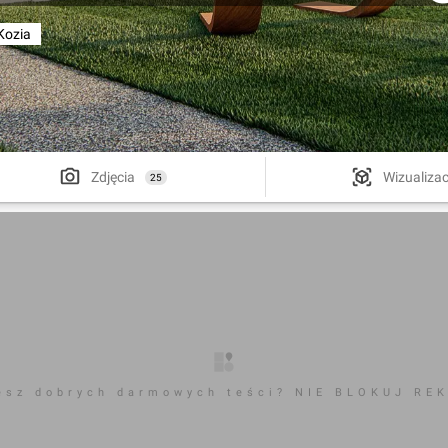
Kozia
Zdjęcia
Wizualizac
25
esz dobrych darmowych teści? NIE BLOKUJ RE