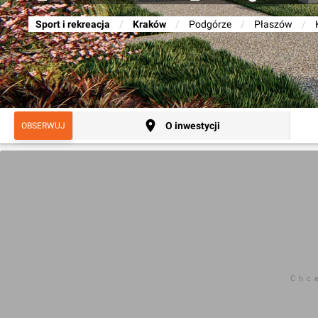
Sport i rekreacja
/
Kraków
/
Podgórze
/
Płaszów
/
O inwestycji
OBSERWUJ
Chc