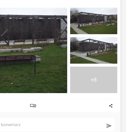
+8
0
ć komentarz