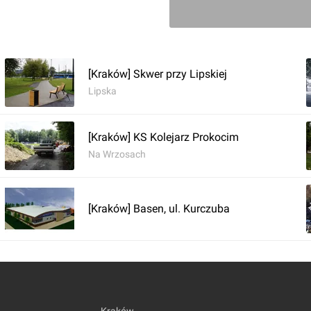
[Kraków] Skwer przy Lipskiej
Lipska
Zaloguj aby doda
[Kraków] KS Kolejarz Prokocim
Komentarz do inwestycji
[Krakó
Na Wrzosach
Damian Daraż
06.05.2021, 15:18
[Kraków] Basen, ul. Kurczuba
5.05.2021