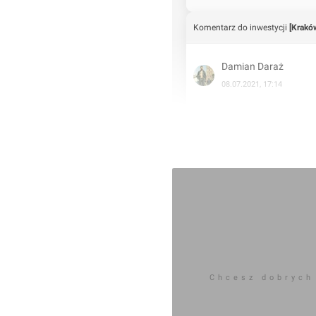
Komentarz do inwestycji
[Krakó
Damian Daraż
08.07.2021, 17:14
7.07.2021
Chcesz dobrych