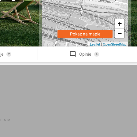
+
−
Pokaż na mapie
Leaflet
|
OpenStreetMap
je
Opinie
7
4
KLAM