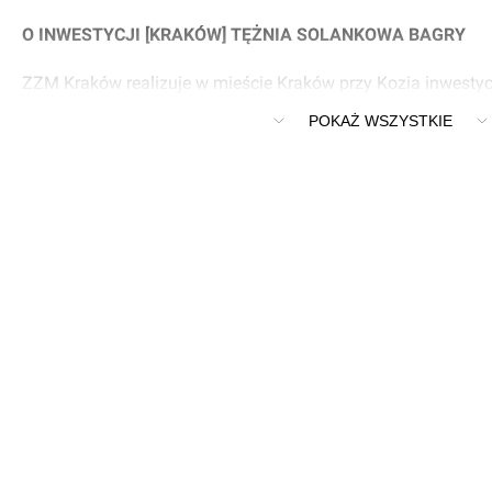
O INWESTYCJI [KRAKÓW] TĘŻNIA SOLANKOWA BAGRY
ZZM Kraków realizuje w mieście Kraków przy Kozia inwestyc
Solankowa Bagry.
POKAŻ WSZYSTKIE