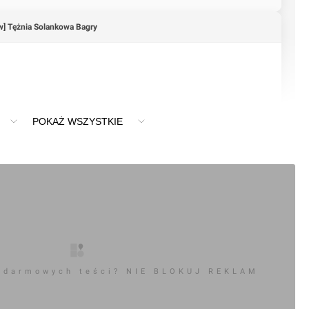
w] Tężnia Solankowa Bagry
POKAŻ WSZYSTKIE
 darmowych teści? NIE BLOKUJ REKLAM
+5