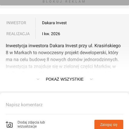
BLOKUJ REKLAM
INWESTOR
Dakara Invest
REALIZACJA
I kw. 2026
Inwestycja inwestora Dakara Invest przy ul. Krasińskiego
8 w Markach to nowoczesny projekt deweloperski, który
ma na celu budowę 8 nowych domów jednorodzinnych.
Inwestycja ta znajduje się w zielonej części Marków, w
otulinie Puszczy Słupeckiej, co sprawia, że jest miejscem
POKAŻ WSZYSTKIE
dla tych, którzy szukają spokoju i bliskości natury.
Lokalizacja i Infrastruktura
Napisz komentarz
Osiedle jest położone około 14 km od centrum Warszawy,
co zapewnia łatwy dostęp do stolicy oraz innych
udogodnień miejskich. W promieniu 3 km wokół
Dodaj zdjęcia lub
Zaloguj się
wizualizacje
inwestycji znajdują się sklepy spożywcze, restauracje,