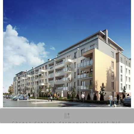
O inwestycji
Zdjęcia
Wizualizacje
Opinie
Chcesz dobrych darmowych teści? NIE
BLOKUJ REKLAM