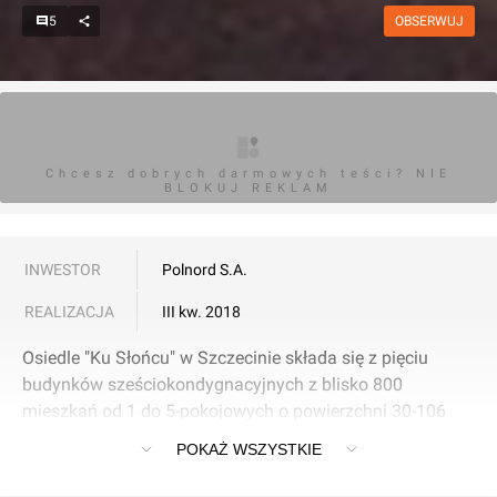
5
OBSERWUJ
Chcesz dobrych darmowych teści? NIE
BLOKUJ REKLAM
INWESTOR
Polnord S.A.
REALIZACJA
III kw. 2018
Osiedle "Ku Słońcu" w Szczecinie składa się z pięciu
budynków sześciokondygnacyjnych z blisko 800
mieszkań od 1 do 5-pokojowych o powierzchni 30-106
mkw. i 30 lokali usługowych.
POKAŻ WSZYSTKIE