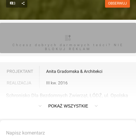
3
OBSERWUJ
Chcesz dobrych darmowych teści? NIE
BLOKUJ REKLAM
PROJEKTANT
Anita Gradomska & Architekci
REALIZACJA
III kw. 2016
Schronisko Dla Bezdomnych Zwierząt, ŁÓDŹ, ul. Opolska
Powierzchnia - 6.785 m2
POKAŻ WSZYSTKIE
Napisz komentarz