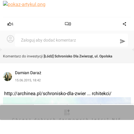
0
1
Zaloguj aby dodać komentarz
Komentarz do inwestycji
[Łódź] Schronisko Dla Zwierząt, ul. Opolska
Damian Daraż
15.06.2015, 18:42
 http://archinea.pl/schronisko-dla-zwier ... rchitekci/
O inwestycji
Zdjęcia
Wizualizacje
Opinie
Chcesz dobrych darmowych teści? NIE
BLOKUJ REKLAM