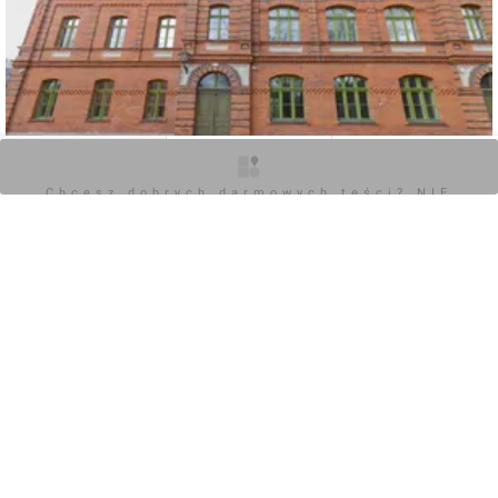
O inwestycji
Zdjęcia
Opinie
Chcesz dobrych darmowych teści? NIE
BLOKUJ REKLAM
0
Zaloguj aby dodać komentarz
POKAŻ WSZYSTKIE