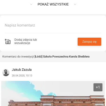
znajduje się w Łódź przy Księży Młyn 13
POKAŻ WSZYSTKIE
Napisz komentarz
Dodaj zdjęcia lub
Zaloguj się
wizualizacje
Komentarz do inwestycji
[Łódź] Szkoła Powszechna Karola Sheiblera
Jakub Zazula
28.04.2020, 10:13
+1