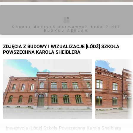
Chcesz dobrych darmowych teści? NIE
BLOKUJ REKLAM
ZDJĘCIA Z BUDOWY I WIZUALIZACJE [ŁÓDŹ] SZKOŁA
POWSZECHNA KAROLA SHEIBLERA
Inwestycja [Łódź] Szkoła Powszechna Karola Sheiblera