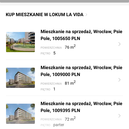
KUP MIESZKANIE W LOKUM LA VIDA
Mieszkanie na sprzedaż, Wrocław, Psie
Pole, 1005650 PLN
2
76
m
POWIERZCHNIA
5
PIĘTRO
Mieszkanie na sprzedaż, Wrocław, Psie
Pole, 1009000 PLN
2
81
m
POWIERZCHNIA
1
PIĘTRO
Mieszkanie na sprzedaż, Wrocław, Psie
Pole, 1009395 PLN
2
72
m
POWIERZCHNIA
parter
PIĘTRO