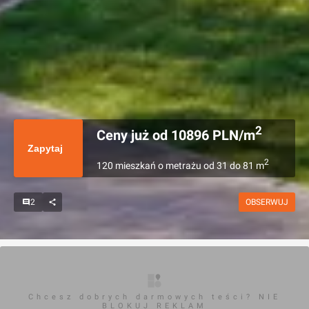
2
Ceny już od
10896
PLN/m
Zapytaj
2
120
mieszkań
o metrażu
od
31
do
81
m
2
OBSERWUJ
Chcesz dobrych darmowych teści? NIE
BLOKUJ REKLAM