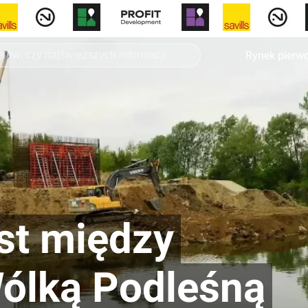
Rynek pierw
st między
ólką Podleśną