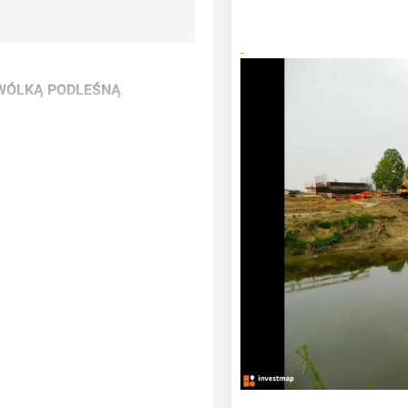
 WÓLKĄ PODLEŚNĄ