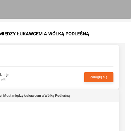
T MIĘDZY ŁUKAWCEM A WÓLKĄ PODLEŚNĄ
izacje
Zaloguj się
pliki
c] Most między Łukawcem a Wólką Podleśną