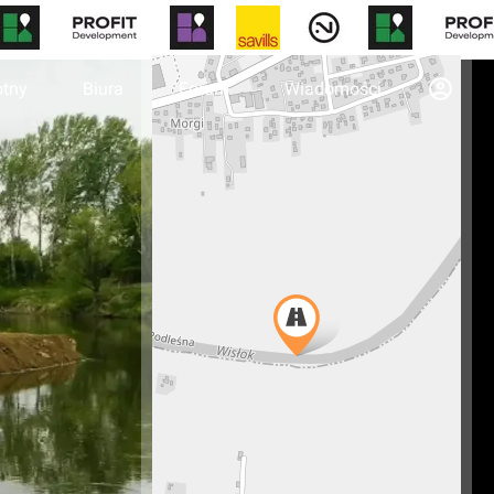
otny
Biura
Forum
Wiadomości