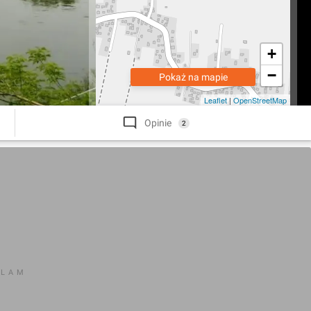
+
−
Pokaż na mapie
Leaflet
|
OpenStreetMap
Opinie
2
KLAM