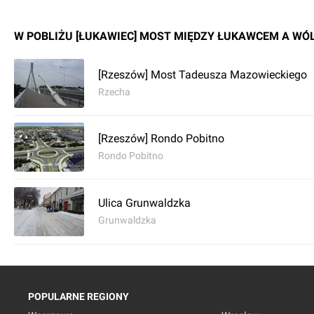
W POBLIŻU [ŁUKAWIEC] MOST MIĘDZY ŁUKAWCEM A WÓ
[Rzeszów] Most Tadeusza Mazowieckiego
Rzecha
[Rzeszów] Rondo Pobitno
Rondo Pobitno
Ulica Grunwaldzka
Grunwaldzka
POPULARNE REGIONY