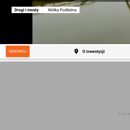
Drogi i mosty
/
Wólka Podleśna
O inwestycji
OBSERWUJ
Chc