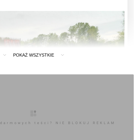
POKAŻ WSZYSTKIE
 darmowych teści? NIE BLOKUJ REKLAM