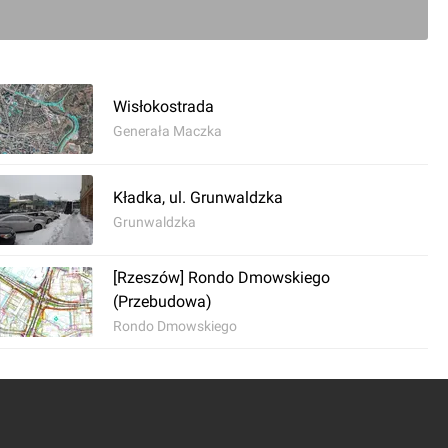
0
komentarz
Wisłokostrada
Generała Maczka
c] Most między Łukawcem a Wólką Podleśną
Kładka, ul. Grunwaldzka
Grunwaldzka
ędzy Łukawcem a Wólką Podleśną.
[Rzeszów] Rondo Dmowskiego
(Przebudowa)
Rondo Dmowskiego
0
komentarz