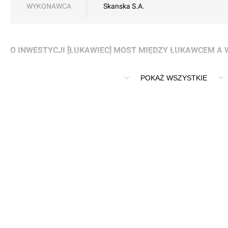
WYKONAWCA
Skanska S.A.
O INWESTYCJI [ŁUKAWIEC] MOST MIĘDZY ŁUKAWCEM A
Most na rzece Wisłok między Łukawcem a Wólką Podleśną.
POKAŻ WSZYSTKIE