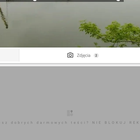
Zdjęcia
2
esz dobrych darmowych teści? NIE BLOKUJ RE