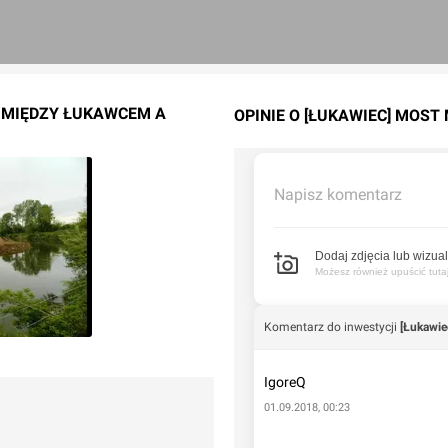
T MIĘDZY ŁUKAWCEM A
OPINIE O [ŁUKAWIEC] MOS
Napisz komentarz
Dodaj zdjęcia lub wizual
Możesz również upuścić tutaj 
Komentarz do inwestycji
[Łukawie
IgoreQ
01.09.2018, 00:23