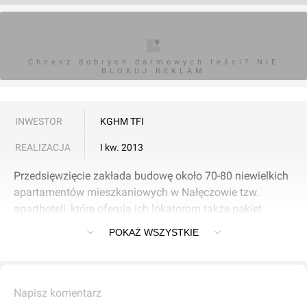
Chcesz dobrych darmowych teści? NIE
BLOKUJ REKLAM
INWESTOR
KGHM TFI
REALIZACJA
I kw. 2013
Przedsięwzięcie zakłada budowę około 70-80 niewielkich
apartamentów mieszkaniowych w Nałęczowie tzw.
aparthoteli, które oferują ich lokatorom także pakiet
zabiegów zdrowotnych.
POKAŻ WSZYSTKIE
Napisz komentarz