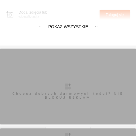
Dodaj zdjęcia lub
Zaloguj się
wizualizacje
POKAŻ WSZYSTKIE
Chcesz dobrych darmowych teści? NIE
BLOKUJ REKLAM