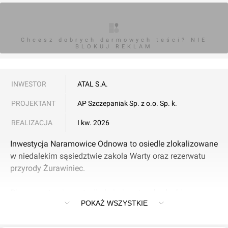
Chcesz dobrych darmowych teści? NIE
BLOKUJ REKLAM
INWESTOR
ATAL S.A.
PROJEKTANT
AP Szczepaniak Sp. z o.o. Sp. k.
REALIZACJA
I kw. 2026
Inwestycja Naramowice Odnowa to osiedle zlokalizowane
w niedalekim sąsiedztwie zakola Warty oraz rezerwatu
przyrody Żurawiniec.
Pierwszy etap inwestycji obejmie cztery budynki, w
POKAŻ WSZYSTKIE
których wydzielone zostały zróżnicowane mieszkania o
układach 1-, 2-, 3- i 4-pokojowych oraz metrażach od 30