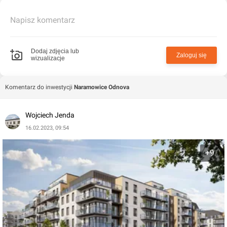
do 105 mkw. W ofercie dostępne są też lokale z
antresolami usytuowane na najwyższej kondygnacji.
Napisz komentarz
Mieszkańcy mają do dyspozycji części wspólne, w
których dostępne są komórki lokatorskie oraz miejsca
Dodaj zdjęcia lub
Zaloguj się
wizualizacje
parkingowe w halach garażowych i na parkingu
zewnętrznym.
Komentarz do inwestycji
Naramowice Odnova
Wojciech Jenda
16.02.2023, 09:54
+9