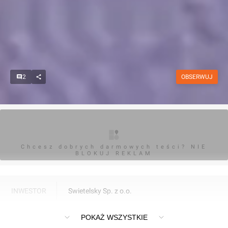
2
OBSERWUJ
Chcesz dobrych darmowych teści? NIE
BLOKUJ REKLAM
INWESTOR
Swietelsky Sp. z o.o.
Osiedle mieszkaniowe na lubelskiej Ponikwodzie
POKAŻ WSZYSTKIE