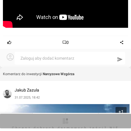
0
Zaloguj aby dodać komentarz
Komentarz do inwestycji
Narcyzowe Wzgórza
Jakub Zazula
31.07.2025, 18:42
+1
O inwestycji
Zdjęcia
Wizualizacje
Opinie
Chcesz dobrych darmowych teści? NIE