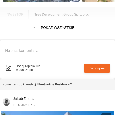
INWESTOR
Tree Development Group Sp. z o.o.
Blok mieszkalny przy ulicy Pomorskiej
POKAŻ WSZYSTKIE
Napisz komentarz
Dodaj zdjęcia lub
Zaloguj się
wizualizacje
Komentarz do inwestycji
Narutowicza Residence 2
Jakub Zazula
11.06.2022, 18:35