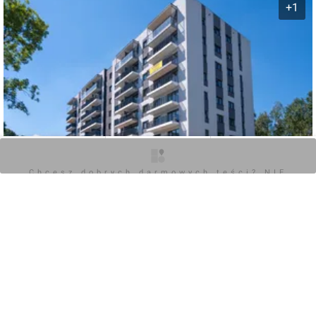
+1
O inwestycji
Zdjęcia
Opinie
Chcesz dobrych darmowych teści? NIE
BLOKUJ REKLAM
0
Zaloguj aby dodać komentarz
POKAŻ WSZYSTKIE