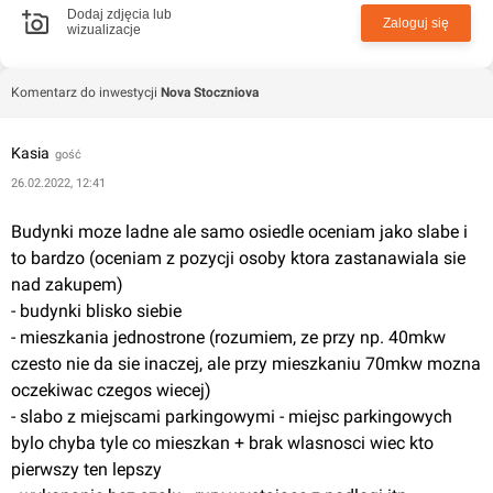
dobrą komunikację do centrów handlowych i
Dodaj zdjęcia lub
Zaloguj się
wizualizacje
rozrywkowych oraz pozostałych części
Wrocławia. Bliskość Parku Pawłowickiego, Lasu
Zakrzowskiego, Centrum Handlowego Korona, szkół,
Komentarz do inwestycji
Nova Stoczniova
przedszkoli i innych obiektów użyteczności publicznej, to
dodatkowe atuty przemawiające za tą lokalizacją.
Kasia
gość
26.02.2022, 12:41
Wrocławska firma WPBM "Mój Dom" S.A. działa
nieprzerwanie od 1996 roku. W ciągu 24 lat działalności
Budynki moze ladne ale samo osiedle oceniam jako slabe i 
firma oddała do użytku ponad 4100 lokali mieszkalnych.
to bardzo (oceniam z pozycji osoby ktora zastanawiala sie 
Inwestor wielokrotnie był wielokrotnie nagradzany w
nad zakupem)

regionalnych i krajowych rankingach.
- budynki blisko siebie

- mieszkania jednostrone (rozumiem, ze przy np. 40mkw 
czesto nie da sie inaczej, ale przy mieszkaniu 70mkw mozna 
oczekiwac czegos wiecej)

- slabo z miejscami parkingowymi - miejsc parkingowych 
bylo chyba tyle co mieszkan + brak wlasnosci wiec kto 
pierwszy ten lepszy
