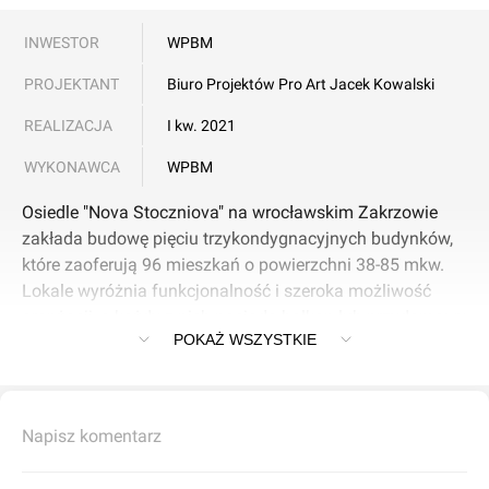
INWESTOR
WPBM
PROJEKTANT
Biuro Projektów Pro Art Jacek Kowalski
REALIZACJA
I kw. 2021
WYKONAWCA
WPBM
Osiedle "Nova Stoczniova" na wrocławskim Zakrzowie
zakłada budowę pięciu trzykondygnacyjnych budynków,
które zaoferują 96 mieszkań o powierzchni 38-85 mkw.
Lokale wyróżnia funkcjonalność i szeroka możliwość
aranżacji, a każdy z nich posiada balkon lub przydomowy
POKAŻ WSZYSTKIE
ogródek.
Kompleks wznosi się przy ul. Masztowej w sąsiedztwie
stawu. Ogrodzenie terenu znacznie poprawia
Napisz komentarz
bezpieczeństwo mieszkańców. Położenie osiedla
zapewnia zarówno ciszę i bliskość terenów zieleni, jak i