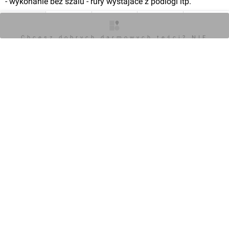
- wykonanie bez szalu - rury wystajace z podlogi itp.
O inwestycji
Artykuły
Zdjęcia
Wizualizacje
Opinie
0
Chcesz dobrych darmowych teści? NIE
BLOKUJ REKLAM
Zaloguj aby dodać komentarz
Komentarz do inwestycji
Nova Stoczniova
Marcinar1010
17.09.2021, 08:24
Witam, czy posiada ktoś szczegółowe informacje dotyczące 
okolicy, inwestycji czy też tego dewelopera? Jakieś opinie?

Osiedle wygląda bardzo ładnie, kameralnie i jest dużo 
zielenii. Zastanawiający fakt, że jak na termin realizacji Q1 
2021 nadal jest tam sporo wolnych mieszkań, zastanawia 