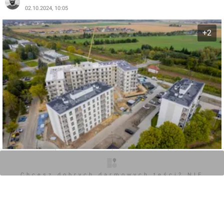
m.in. stacja kolejowa, teren spacerowy, poczta, apteka,
02.10.2024, 10:05
restauracja, plac zabaw dla dzieci oraz przedszkole i
szkoła podstawowa.
+2
O inwestycji
Zdjęcia
Wizualizacje
Opinie
Chcesz dobrych darmowych teści? NIE
BLOKUJ REKLAM
0
Zaloguj aby dodać komentarz