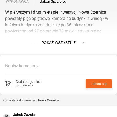
WYKONAWCA
Jakon Sp. z o.o.
W pierwszym i drugim etapie inwestycji Nowa Czernica
powstały pięciopiętrowe, kameralne budynki z windą - w
każdym budynku znajduje się po 36 mieszkań o
powierzchni od 27 do prawie 70 mkw. i strukturze od
jednego do czterech pokoi.
POKAŻ WSZYSTKIE
Do lokali na parterze przynależą ogródki, natomiast te na
wyższych kondygnacjach zostały wyposażone w balkony.
Dodatkowo na parterze i ostatnim piętrze zainstalowano
Napisz komentarz
rolety zewnętrzne sterowane elektrycznie.
W inwestycji Nowa Czernica powstała też
Dodaj zdjęcia lub
Zaloguj się
wizualizacje
ogólnodostępna rowerownia, a o bezpieczeństwo dba
system jednego klucza.
Komentarz do inwestycji
Nowa Czernica
Osiedle mieści się w spokojnej okolicy i oferuje dogodny
dojazd do centrum Wrocławia. W sąsiedztwie znajduje się
Jakub Zazula