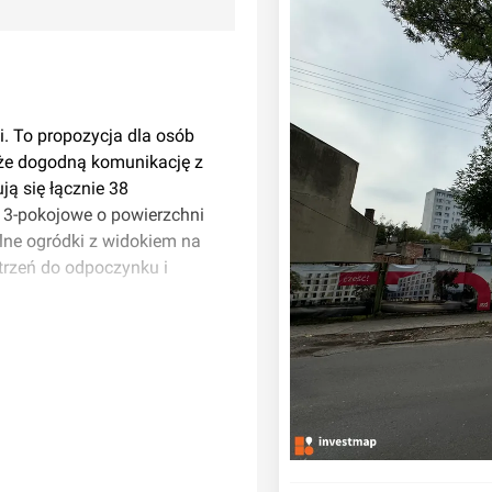
zi. To propozycja dla osób
kże dogodną komunikację z
ą się łącznie 38
-, 3-pokojowe o powierzchni
ne ogródki z widokiem na
strzeń do odpoczynku i
ale usługowe, zielone patio
ano również halę garażową,
adowania samochodów