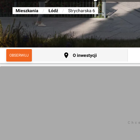
Mieszkania
/
Łódź
/
Strycharska 6
O inwestycji
OBSERWUJ
Chc