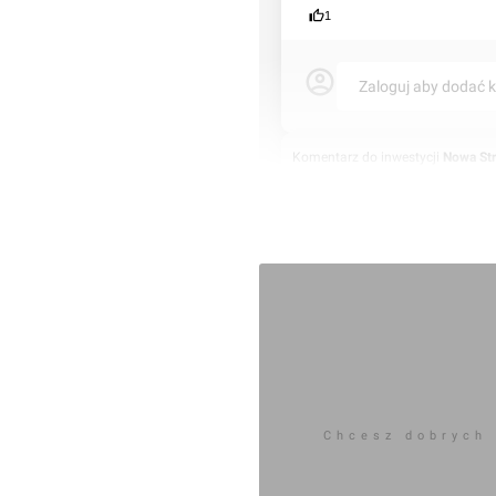
1
Zaloguj aby dodać 
Komentarz do inwestycji
Nowa Str
Jan Augustynowski
23.08.2024, 10:33
Chcesz dobrych