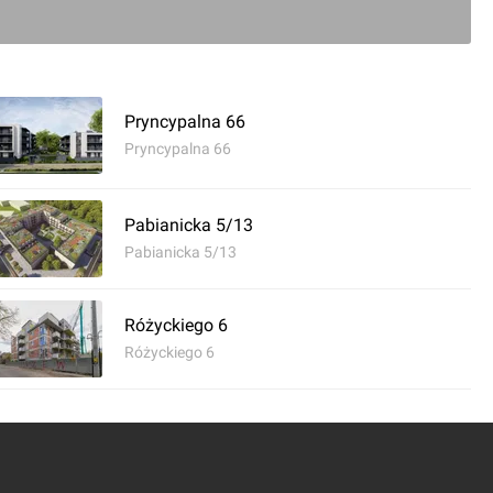
Pryncypalna 66
Pryncypalna 66
Pabianicka 5/13
Pabianicka 5/13
0
Różyckiego 6
Różyckiego 6
komentarz
ycharska | STR 6