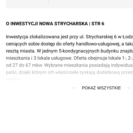
O INWESTYCJI NOWA STRYCHARSKA | STR 6
Inwestycja zlokalizowana jest przy ul. Strycharskiej 6 w Łod
ceniących sobie dostęp do oferty handlowo-usługowej, a ta
resztą miasta. W jednym 5-kondygnacyjnych budynku znajduj
mieszkania i 3 lokale usługowe. Oferta obejmuje lokale 1-, 2
od 27 do 67 mkw. Wybrane mieszkania posiadają indywidual
patio, dzięki którym ich właściciele zyskają dodatkową prze
relaksu.
POKAŻ WSZYSTKIE
W trosce o komfort mieszkańców na parterze znajdują się lok
oraz elementy małej architektury. W inwestycji zaprojektow
komórki lokatorskie, parkingi dla rowerów oraz miejsca ł
elektrycznych.