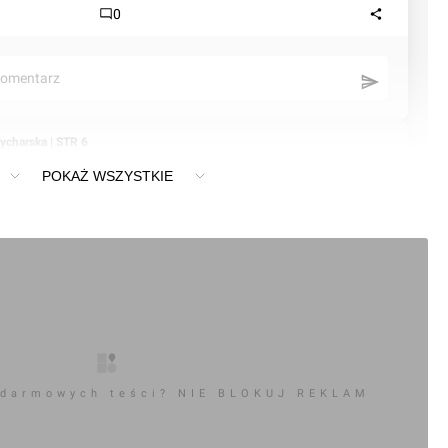
0
komentarz
ycharska | STR 6
POKAŻ WSZYSTKIE
 darmowych teści? NIE BLOKUJ REKLAM