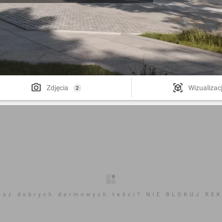
Zdjęcia
Wizualizac
2
esz dobrych darmowych teści? NIE BLOKUJ RE