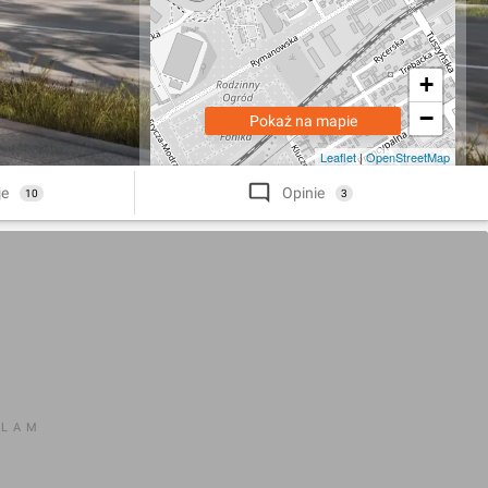
+
−
Pokaż na mapie
Leaflet
|
OpenStreetMap
je
Opinie
10
3
KLAM