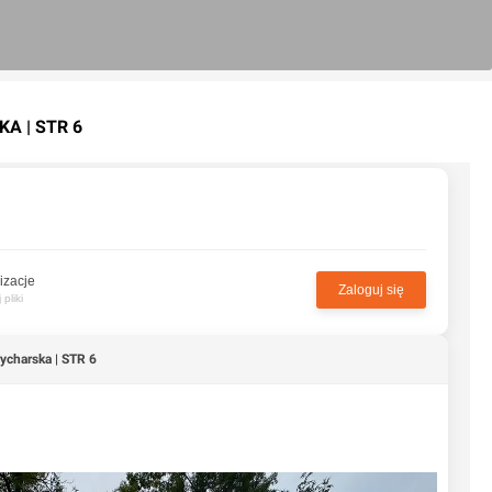
A | STR 6
izacje
Zaloguj się
pliki
ycharska | STR 6