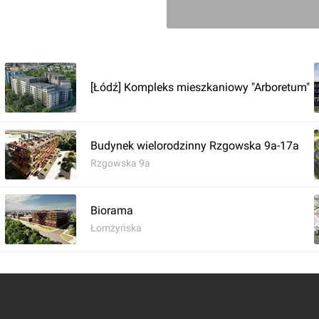
[Łódź] Kompleks mieszkaniowy "Arboretum"
Budynek wielorodzinny Rzgowska 9a-17a
Rzgowska 9a
1
Biorama
Łomżyńska
Zaloguj aby dodać 
Komentarz do inwestycji
Nowa Str