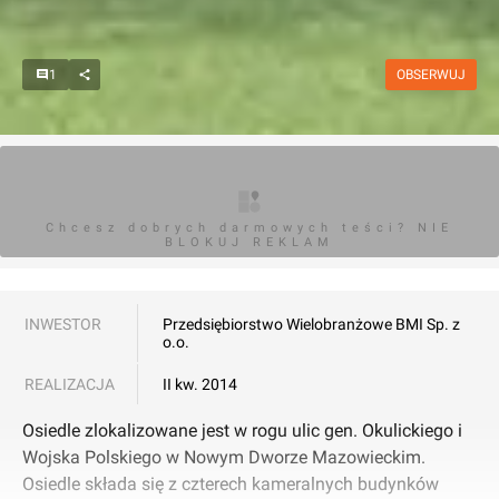
1
OBSERWUJ
Chcesz dobrych darmowych teści? NIE
BLOKUJ REKLAM
INWESTOR
Przedsiębiorstwo Wielobranżowe BMI Sp. z
o.o.
REALIZACJA
II kw. 2014
Osiedle zlokalizowane jest w rogu ulic gen. Okulickiego i
Wojska Polskiego w Nowym Dworze Mazowieckim.
Osiedle składa się z czterech kameralnych budynków