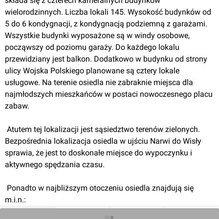
składa się z czterech kameralnych budynków 
przystanek autobusowy,
wielorodzinnych. Liczba lokali 145. Wysokość budynków od 
szkoła podstawowa, przedszkole,
5 do 6 kondygnacji, z kondygnacją podziemną z garażami. 
sklepy spożywcze, apteka oraz inne usługi.
Wszystkie budynki wyposażone są w windy osobowe, 
Planowane oddanie do użytku pierwszych mieszkań: II
począwszy od poziomu garaży. Do każdego lokalu 
kwartał 2012. Zakończenie inwestycji II kwartał 2014.
przewidziany jest balkon. Dodatkowo w budynku od strony 
ulicy Wojska Polskiego planowane są cztery lokale 
usługowe. Na terenie osiedla nie zabraknie miejsca dla 
najmłodszych mieszkańców w postaci nowoczesnego placu 
zabaw.
 Atutem tej lokalizacji jest sąsiedztwo terenów zielonych. 
Bezpośrednia lokalizacja osiedla w ujściu Narwi do Wisły 
sprawia, że jest to doskonałe miejsce do wypoczynku i 
aktywnego spędzania czasu.
 Ponadto w najbliższym otoczeniu osiedla znajdują się 
m.i.n.:
 szpital publiczny,