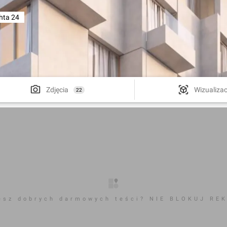
hta 24
Zdjęcia
Wizualizac
22
esz dobrych darmowych teści? NIE BLOKUJ RE