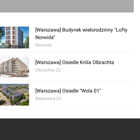
udować. Bojkotować ten syf i patodewelopera. Luzie 
[Warszawa] Budynek wielorodzinny "Lofty
się zdziwili potem co otrzymali.
Norwida"
Norwida
0
[Warszawa] Osiedle Króla Olbrachta
Olbrachta 23
ć komentarz
[Warszawa] Osiedle "Wola 01"
Redutowa 25