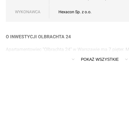
WYKONAWCA
Hexacon Sp. z o.o.
O INWESTYCJI OLBRACHTA 24
Apartamentowiec "Olbrachta 24" w Warszawie ma 7 pięter. M
antresolą i tyle samo miejsc parkingowych w podziemnej hal
POKAŻ WSZYSTKIE