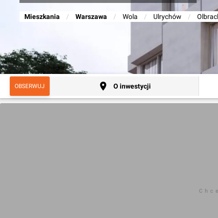
Mieszkania
/
Warszawa
/
Wola
/
Ulrychów
/
Olbrac
O inwestycji
OBSERWUJ
Chc