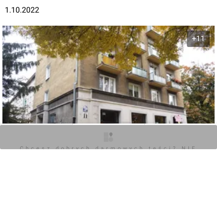
1.10.2022
+11
O inwestycji
Zdjęcia
Opinie
Chcesz dobrych darmowych teści? NIE
BLOKUJ REKLAM
0