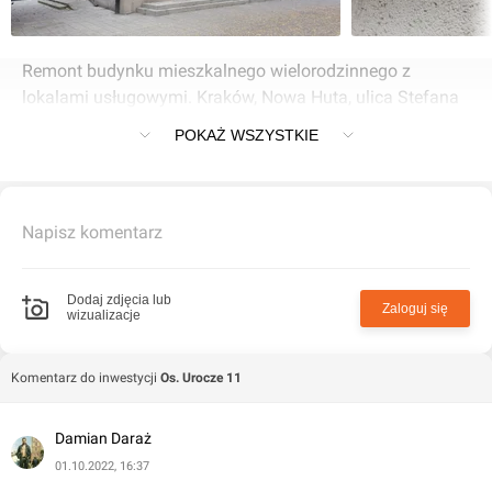
Remont budynku mieszkalnego wielorodzinnego z
lokalami usługowymi. Kraków, Nowa Huta, ulica Stefana
Żeromskiego / aleja Róż, osiedle Urocze 11
POKAŻ WSZYSTKIE
Napisz komentarz
Dodaj zdjęcia lub
Zaloguj się
wizualizacje
Komentarz do inwestycji
Os. Urocze 11
Damian Daraż
01.10.2022, 16:37