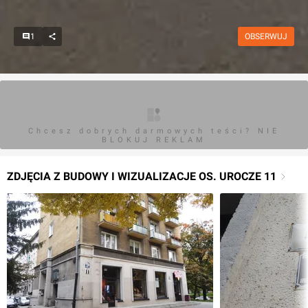
1
OBSERWUJ
Chcesz dobrych darmowych teści? NIE
BLOKUJ REKLAM
ZDJĘCIA Z BUDOWY I WIZUALIZACJE OS. UROCZE 11