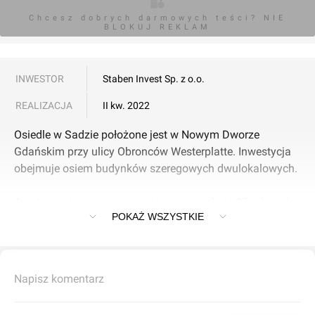
Chcesz dobrych darmowych teści? NIE
BLOKUJ REKLAM
INWESTOR
Staben Invest Sp. z o.o.
REALIZACJA
II kw. 2022
Osiedle w Sadzie położone jest w Nowym Dworze
Gdańskim przy ulicy Obronców Westerplatte. Inwestycja
obejmuje osiem budynków szeregowych dwulokalowych.
Apartamenty na parterze mają powierzchnię 67 mkw., do
POKAŻ WSZYSTKIE
których przynależy ogródek. Natomiast lokale na piętrze
posiadają metraż 72 mkw. z możliwością adaptacji
strychu na dodatkowe 2 sypialnie i łazienkę oraz
możliwością zamontowania okien dachowych. Teren
Napisz komentarz
nieruchomości jest ogrodzony.