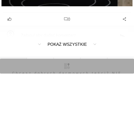
0
Zaloguj aby dodać komentarz
POKAŻ WSZYSTKIE
O inwestycji
Artykuły
Zdjęcia
Wizualizacje
Opinie
Chcesz dobrych darmowych teści? NIE
BLOKUJ REKLAM
Chcesz dobrych darmowych teści? NIE
BLOKUJ REKLAM