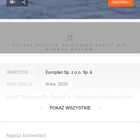
1
OBSERWUJ
Chcesz dobrych darmowych teści? NIE
BLOKUJ REKLAM
INWESTOR
Europlan Sp. z o.o. Sp. k.
REALIZACJA
III kw. 2020
Hotel "Radisson Blu Resort" w Ostródzie na Mazurach ma
240 pokoi i apartamentów.
POKAŻ WSZYSTKIE
Napisz komentarz