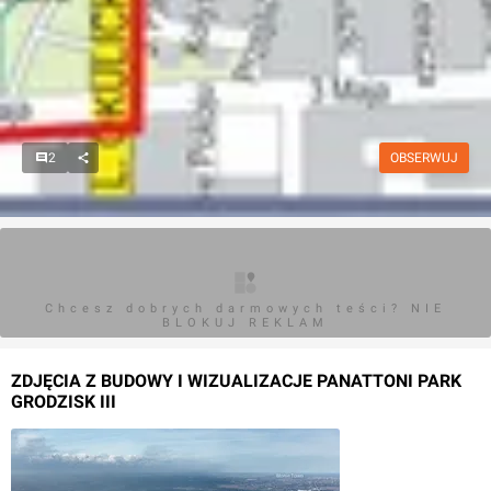
2
OBSERWUJ
Chcesz dobrych darmowych teści? NIE
BLOKUJ REKLAM
ZDJĘCIA Z BUDOWY I WIZUALIZACJE PANATTONI PARK
GRODZISK III