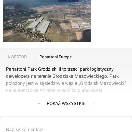
INWESTOR
Panattoni Europe
Panattoni Park Grodzisk III to trzeci park logistyczny
dewelopera na terenie Grodziska Mazowieckiego. Park
położony jest w sąsiedztwie węzła „Grodzisk Mazowiecki”
na autostradzie A2 oraz w pobliżu planowanej
obwodnicy.
POKAŻ WSZYSTKIE
Razem z Panattoni Park Grodzisk I i II tworzy portfolio
obejmujące ponad 150 000 mkw. nowoczesnej
powierzchni magazynowej klasy A w tym regionie. Trzeci
Napisz komentarz