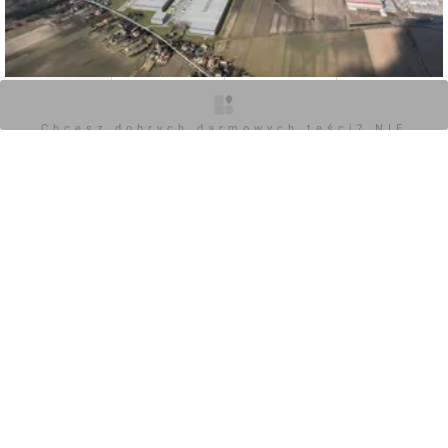
są na 900 mkw. oraz 12 019 mkw. z 300 mkw.
powierzchni magazynowej.
O inwestycji
Zdjęcia
Wizualizacje
Opinie
Chcesz dobrych darmowych teści? NIE
0
BLOKUJ REKLAM
Zaloguj aby dodać komentarz
Komentarz do inwestycji
Panattoni Park Grodzisk III
Wojciech Jenda
13.06.2024, 16:29
+1