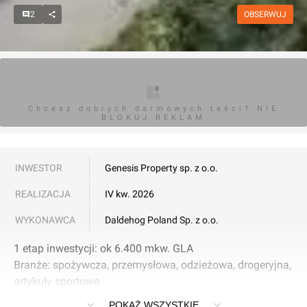
2
OBSERWUJ
Chcesz dobrych darmowych teści? NIE
BLOKUJ REKLAM
INWESTOR
Genesis Property sp. z o.o.
REALIZACJA
IV kw. 2026
WYKONAWCA
Daldehog Poland Sp. z o.o.
1 etap inwestycji: ok 6.400 mkw. GLA
Branże: spożywcza, przemysłowa, odzieżowa, drogeryjna,
artykuły sportowe
17.000 mkw. powierzchnia działki
POKAŻ WSZYSTKIE