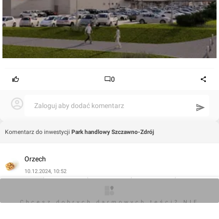
0
Zaloguj aby dodać komentarz
Komentarz do inwestycji
Park handlowy Szczawno-Zdrój
Orzech
10.12.2024, 10:52
+1
O inwestycji
Artykuły
Zdjęcia
Wizualizacje
Opinie
Chcesz dobrych darmowych teści? NIE
BLOKUJ REKLAM